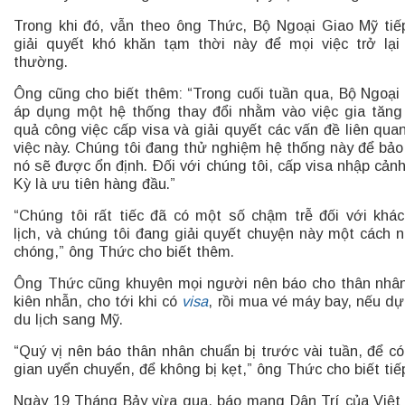
Trong khi đó, vẫn theo ông Thức, Bộ Ngoại Giao Mỹ tiế
giải quyết khó khăn tạm thời này để mọi việc trở lại
thường.
Ông cũng cho biết thêm: “Trong cuối tuần qua, Bộ Ngoại
áp dụng một hệ thống thay đổi nhằm vào việc gia tăng
quả công việc cấp visa và giải quyết các vấn đề liên qua
việc này. Chúng tôi đang thử nghiệm hệ thống này để bả
nó sẽ được ổn định. Ðối với chúng tôi, cấp visa nhập cản
Kỳ là ưu tiên hàng đầu.”
“Chúng tôi rất tiếc đã có một số chậm trễ đối với khá
lịch, và chúng tôi đang giải quyết chuyện này một cách 
chóng,” ông Thức cho biết thêm.
Ông Thức cũng khuyên mọi người nên báo cho thân nhâ
kiên nhẫn, cho tới khi có
visa
, rồi mua vé máy bay, nếu dự
du lịch sang Mỹ.
“Quý vị nên báo thân nhân chuẩn bị trước vài tuần, để có
gian uyển chuyển, để không bị kẹt,” ông Thức cho biết tiế
Ngày 19 Tháng Bảy vừa qua, báo mạng Dân Trí của Việ