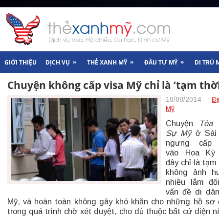
»
»
»
GIỚI THIỆU
DỊCH VỤ
THẺ XANH MỸ
ĐẦU TƯ MỸ
DI TRÚ 
Chuyện không cấp visa Mỹ chỉ là ‘tạm thời
18/08/2014
Đị
Mỹ
Chuyện
Tòa 
Sự Mỹ
ở Sài
ngưng cấp 
vào Hoa Kỳ
đây chỉ là tạm 
không ảnh h
nhiều lắm đố
vấn đề di dâ
Mỹ, và hoàn toàn không gây khó khăn cho những hồ sơ
trong quá trình chờ xét duyệt, cho dù thuộc bất cứ diện n