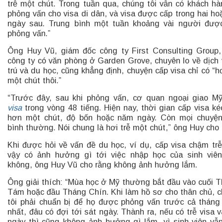
trễ một chút. Trong tuần qua, chúng tôi vẫn có khách hà
phỏng vấn cho visa di dân, và visa được cấp trong hai ho
ngày sau. Trung bình một tuần khoảng vài người đượ
phỏng vấn.”
Ông Huy Vũ, giám đốc công ty First Consulting Group
công ty có văn phòng ở Garden Grove, chuyên lo về dịch 
trú và du học, cũng khẳng định, chuyện cấp visa chỉ có “hơ
một chút thôi.”
“Trước đây, sau khi phỏng vấn, cơ quan ngoại giao M
visa
trong vòng 48 tiếng. Hiện nay, thời gian cấp visa ké
hơn một chút, độ bốn hoặc năm ngày. Còn mọi chuyệ
bình thường. Nói chung là hơi trễ một chút,” ông Huy cho 
Khi được hỏi về vấn đề du học, ví dụ, cấp visa chậm tr
vậy có ảnh hưởng gì tới việc nhập học của sinh viê
không, ông Huy Vũ cho rằng không ảnh hưởng lắm.
Ông giải thích: “Mùa học ở Mỹ thường bắt đầu vào cuối 
Tám hoặc đầu Tháng Chín. Khi làm hồ sơ cho thân chủ, 
tôi phải chuẩn bị để họ được phỏng vấn trước cả tháng 
nhất, đâu có đợi tới sát ngày. Thành ra, nếu có trễ visa v
ngày thì cũng không ảnh hưởng gì lắm, vì sinh viên vẫ