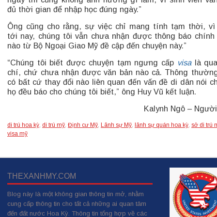
đủ thời gian để nhập học đúng ngày.”
Ông cũng cho rằng, sự việc chỉ mang tính tạm thời, vì
tới nay, chúng tôi vẫn chưa nhận được thông báo chính
nào từ Bộ Ngoại Giao Mỹ đề cập đến chuyện này.”
“Chúng tôi biết được chuyện tạm ngưng cấp
visa
là qua
chí, chứ chưa nhận được văn bản nào cả. Thông thường
có bất cứ thay đổi nào liên quan đến vấn đề di dân nói c
họ đều báo cho chúng tôi biết,” ông Huy Vũ kết luận.
Kalynh Ngô – Người
di trú hoa kỳ
,
di trú mỹ
,
Định cư Mỹ
,
Lãnh sự Mỹ
,
lãnh sự quán hoa kỳ
,
sở di trú
visa mỹ
THEXANHMY.COM
Blog này là một không gian thông tin mở, nhằm
cung cấp thông tin cho tất cả những ai quan tâm
đến đất nước Hoa Kỳ. Thông tin tổng hợp về các