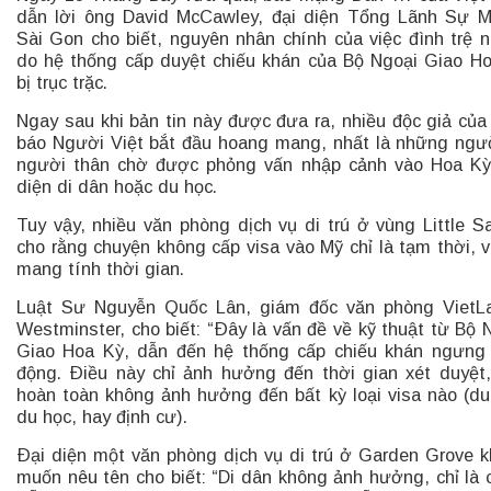
dẫn lời ông David McCawley, đại diện Tổng Lãnh Sự M
Sài Gon cho biết, nguyên nhân chính của việc đình trệ n
do hệ thống cấp duyệt chiếu khán của Bộ Ngoại Giao H
bị trục trặc.
Ngay sau khi bản tin này được đưa ra, nhiều độc giả của
báo Người Việt bắt đầu hoang mang, nhất là những ngư
người thân chờ được phỏng vấn nhập cảnh vào Hoa K
diện di dân hoặc du học.
Tuy vậy, nhiều văn phòng dịch vụ di trú ở vùng Little S
cho rằng chuyện không cấp visa vào Mỹ chỉ là tạm thời, v
mang tính thời gian.
Luật Sư Nguyễn Quốc Lân, giám đốc văn phòng VietL
Westminster, cho biết: “Ðây là vấn đề về kỹ thuật từ Bộ 
Giao Hoa Kỳ, dẫn đến hệ thống cấp chiếu khán ngưng
động. Ðiều này chỉ ảnh hưởng đến thời gian xét duyệt
hoàn toàn không ảnh hưởng đến bất kỳ loại visa nào (du 
du học, hay định cư).
Ðại diện một văn phòng dịch vụ di trú ở Garden Grove 
muốn nêu tên cho biết: “Di dân không ảnh hưởng, chỉ là