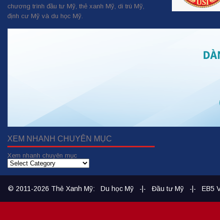
chương trình đầu tư Mỹ, thẻ xanh Mỹ, di trú Mỹ,
định cư Mỹ và du học Mỹ.
XEM NHANH CHUYÊN MỤC
Xem nhanh chuyên mục
© 2011-2026
Thẻ Xanh Mỹ
:
Du học Mỹ
-|-
Đầu tư Mỹ
-|-
EB5 V