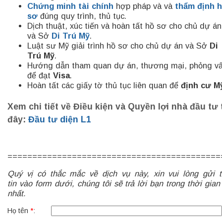
Chứng minh tài chính
hợp pháp và và
thẩm định 
sơ
đúng quy trình, thủ tục.
Dịch thuật, xúc tiến và hoàn tất hồ sơ cho chủ dự án
và Sở
Di Trú Mỹ
.
Luật sư Mỹ giải trình hồ sơ cho chủ dự án và Sở
Di
Trú Mỹ
.
Hướng dẫn tham quan dự án, thương mại, phỏng v
để đạt
Visa
.
Hoàn tất các giấy tờ thủ tục liên quan để
định cư M
Xem chi tiết về Điều kiện và Quyền lợi nhà đầu tư 
đây:
Đầu tư diện L1
===========================================
Quý vị có thắc mắc về dịch vụ này, xin vui lòng gửi 
tin vào form dưới, chúng tôi sẽ trả lời bạn trong thời gia
nhất.
Họ tên
*
: