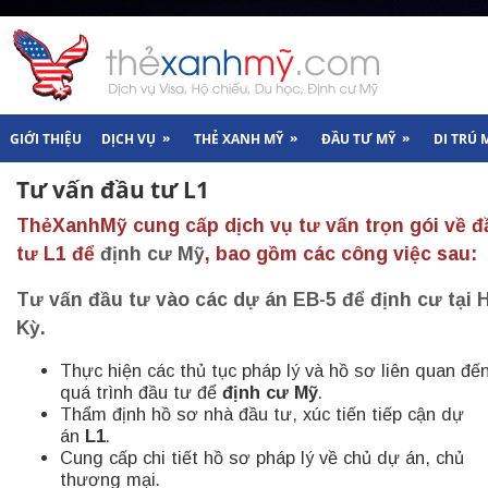
»
»
»
GIỚI THIỆU
DỊCH VỤ
THẺ XANH MỸ
ĐẦU TƯ MỸ
DI TRÚ 
Tư vấn đầu tư L1
ThẻXanhMỹ cung cấp dịch vụ
tư vấn
tr
ọn gói
về
đ
tư L1 để
định cư Mỹ
, bao gồm các công việc sau:
Tư vấn đầu tư vào các dự án EB-5 để định cư tại 
Kỳ.
Thực hiện các thủ tục pháp lý và hồ sơ liên quan đế
quá trình đầu tư để
định cư Mỹ
.
Thẩm định hồ sơ nhà đầu tư, xúc tiến tiếp cận dự
án
L1
.
Cung cấp chi tiết hồ sơ pháp lý về chủ dự án, chủ
thương mại.