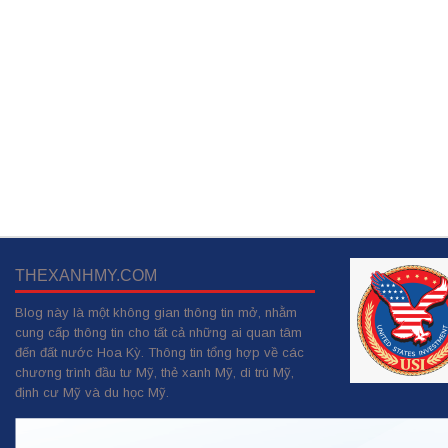
THEXANHMY.COM
Blog này là một không gian thông tin mở, nhằm
cung cấp thông tin cho tất cả những ai quan tâm
đến đất nước Hoa Kỳ. Thông tin tổng hợp về các
chương trình đầu tư Mỹ, thẻ xanh Mỹ, di trú Mỹ,
định cư Mỹ và du học Mỹ.