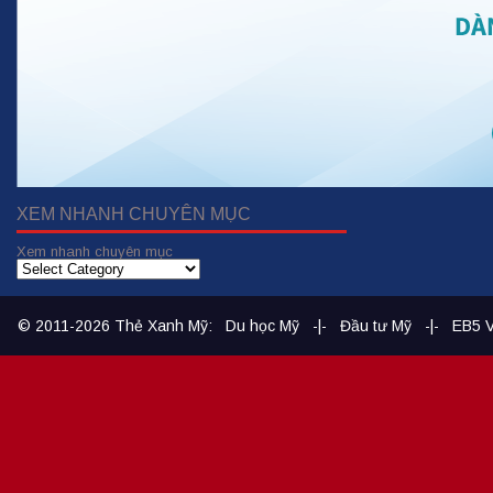
XEM NHANH CHUYÊN MỤC
Xem nhanh chuyên mục
© 2011-2026
Thẻ Xanh Mỹ
:
Du học Mỹ
-|-
Đầu tư Mỹ
-|-
EB5 V