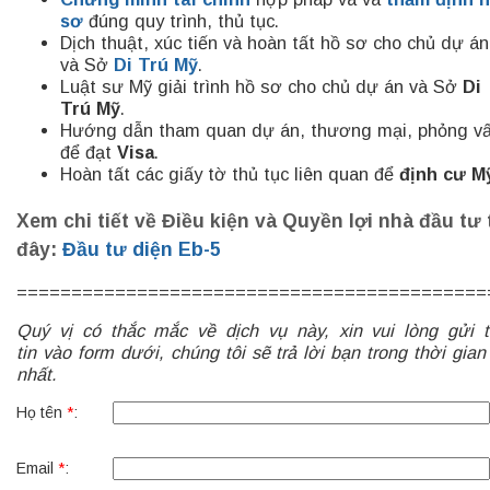
sơ
đúng quy trình, thủ tục.
Dịch thuật, xúc tiến và hoàn tất hồ sơ cho chủ dự án
và Sở
Di Trú Mỹ
.
Luật sư Mỹ giải trình hồ sơ cho chủ dự án và Sở
Di
Trú Mỹ
.
Hướng dẫn tham quan dự án, thương mại, phỏng v
để đạt
Visa
.
Hoàn tất các giấy tờ thủ tục liên quan để
định cư M
Xem chi tiết về Điều kiện và Quyền lợi nhà đầu tư 
đây:
Đầu tư diện Eb-5
===========================================
Quý vị có thắc mắc về dịch vụ này, xin vui lòng gửi 
tin vào form dưới, chúng tôi sẽ trả lời bạn trong thời gia
nhất.
Họ tên
*
:
Email
*
: