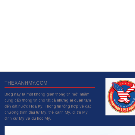
THEXANHMY.COM
Blog này là một không gian thông tin mở, nhằm
cung cấp thông tin cho tất cả những ai quan tâm
đến đất nước Hoa Kỳ. Thông tin tổng hợp về các
chương trình đầu tư Mỹ, thẻ xanh Mỹ, di trú Mỹ,
định cư Mỹ và du học Mỹ.