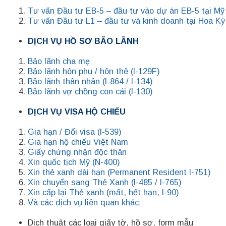
Tư vấn Đầu tư EB-5 – đầu tư vào dự án EB-5 tại Mỹ
Tư vấn Đầu tư L1 – đầu tư và kinh doanh tại Hoa Kỳ
DỊCH VỤ HỒ SƠ BÃO LÃNH
Bảo lãnh cha mẹ
Bảo lãnh hôn phu / hôn thê (I-129F)
Bảo lãnh thân nhân (I-864 / I-134)
Bảo lãnh vợ chồng con cái (I-130)
DỊCH VỤ VISA HỘ CHIẾU
Gia hạn / Đổi visa (I-539)
Gia hạn hộ chiếu Việt Nam
Giấy chứng nhận độc thân
Xin quốc tịch Mỹ (N-400)
Xin thẻ xanh dài hạn (Permanent Resident I-751)
Xin chuyển sang Thẻ Xanh (I-485 / I-765)
Xin cấp lại Thẻ xanh (mất, hết hạn, I-90)
Và các dịch vụ liên quan khác
:
Dịch thuật các loại giấy tờ, hồ sơ, form mẫu