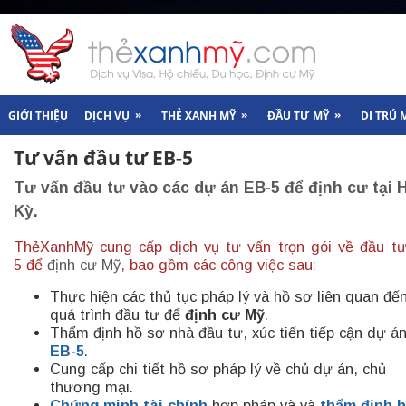
»
»
»
GIỚI THIỆU
DỊCH VỤ
THẺ XANH MỸ
ĐẦU TƯ MỸ
DI TRÚ 
Tư vấn đầu tư EB-5
Tư vấn đầu tư vào các dự án EB-5 để định cư tại 
Kỳ.
ThẻXanhMỹ cung cấp dịch vụ
tư vấn
tr
ọn gói
về
đầu t
5 để
định cư Mỹ
, bao gồm các công việc sau:
Thực hiện các thủ tục pháp lý và hồ sơ liên quan đế
quá trình đầu tư để
định cư Mỹ
.
Thẩm định hồ sơ nhà đầu tư, xúc tiến tiếp cận dự á
EB-5
.
Cung cấp chi tiết hồ sơ pháp lý về chủ dự án, chủ
thương mại.
Chứng minh tài chính
hợp pháp và và
thẩm định 