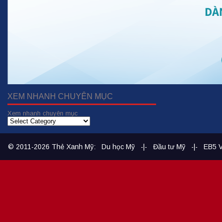
XEM NHANH CHUYÊN MỤC
Xem nhanh chuyên mục
© 2011-2026
Thẻ Xanh Mỹ
:
Du học Mỹ
-|-
Đầu tư Mỹ
-|-
EB5 V