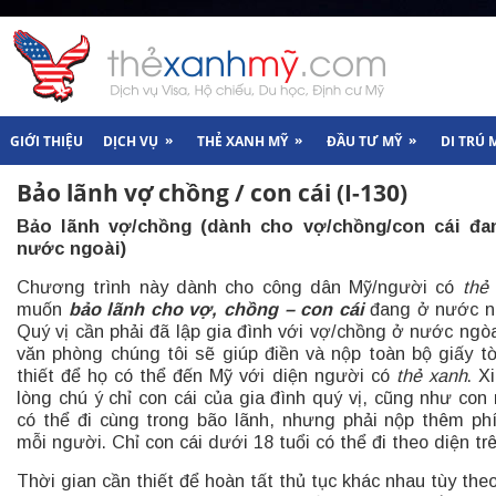
»
»
»
GIỚI THIỆU
DỊCH VỤ
THẺ XANH MỸ
ĐẦU TƯ MỸ
DI TRÚ 
Bảo lãnh vợ chồng / con cái (I-130)
Bảo lãnh vợ/chồng (dành cho vợ/chồng/con cái đa
nước ngoài)
Chương trình này dành cho công dân Mỹ/người có
thẻ
muốn
bảo lãnh cho vợ, chồng – con cái
đang ở nước n
Quý vị cần phải đã lập gia đình với vợ/chồng ở nước ngòa
văn phòng chúng tôi sẽ giúp điền và nộp toàn bộ giấy t
thiết để họ có thể đến Mỹ với diện người có
thẻ xanh
. X
lòng chú ý chỉ con cái của gia đình quý vị, cũng như con 
có thể đi cùng trong bão lãnh, nhưng phải nộp thêm ph
mỗi người. Chỉ con cái dưới 18 tuổi có thể đi theo diện trê
Thời gian cần thiết để hoàn tất thủ tục khác nhau tùy theo