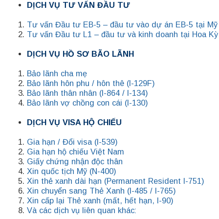
DỊCH VỤ TƯ VẤN ĐẦU TƯ
Tư vấn Đầu tư EB-5 – đầu tư vào dự án EB-5 tại Mỹ
Tư vấn Đầu tư L1 – đầu tư và kinh doanh tại Hoa Kỳ
DỊCH VỤ HỒ SƠ BÃO LÃNH
Bảo lãnh cha mẹ
Bảo lãnh hôn phu / hôn thê (I-129F)
Bảo lãnh thân nhân (I-864 / I-134)
Bảo lãnh vợ chồng con cái (I-130)
DỊCH VỤ VISA HỘ CHIẾU
Gia hạn / Đổi visa (I-539)
Gia hạn hộ chiếu Việt Nam
Giấy chứng nhận độc thân
Xin quốc tịch Mỹ (N-400)
Xin thẻ xanh dài hạn (Permanent Resident I-751)
Xin chuyển sang Thẻ Xanh (I-485 / I-765)
Xin cấp lại Thẻ xanh (mất, hết hạn, I-90)
Và các dịch vụ liên quan khác: