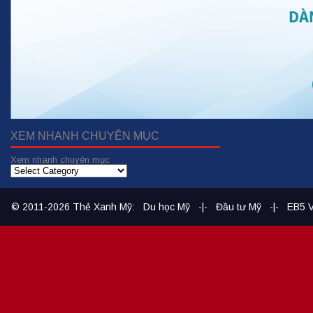
XEM NHANH CHUYÊN MỤC
Xem nhanh chuyên mục
© 2011-2026
Thẻ Xanh Mỹ
:
Du học Mỹ
-|-
Đầu tư Mỹ
-|-
EB5 V