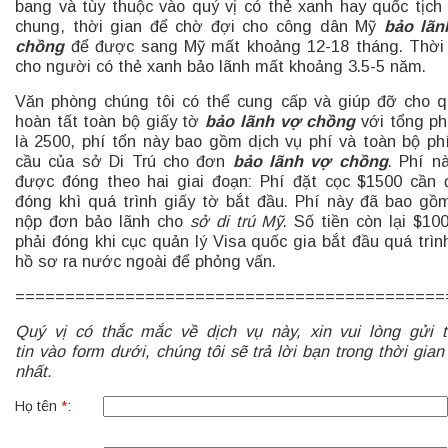
bang và tùy thuộc vào quý vị có thẻ xanh hay quốc tịch 
chung, thời gian để chờ đợi cho công dân Mỹ
bảo lãn
chồng
để được sang Mỹ mất khoảng 12-18 tháng. Thời
cho người có thẻ xanh bảo lãnh mất khoảng 3.5-5 năm.
Văn phòng chúng tôi có thể cung cấp và giúp đỡ cho q
hoàn tất toàn bộ giấy tờ
bảo lãnh vợ chồng
với tổng ph
là 2500, phí tổn này bao gồm dịch vụ phí và toàn bộ ph
cầu của sở Di Trú cho đơn
bảo lãnh vợ chồng
. Phí n
được đóng theo hai giai đoạn: Phí đặt cọc $1500 cần
đóng khì quá trình giấy tờ bắt đầu. Phí này đã bao gồ
nộp đơn bảo lãnh cho
sở di trú Mỹ
. Số tiền còn lại $10
phải đóng khi cục quản lý Visa quốc gia bắt đầu quá trìn
hồ sơ ra nước ngoài để phỏng vấn.
===========================================
Quý vị có thắc mắc về dịch vụ này, xin vui lòng gửi 
tin vào form dưới, chúng tôi sẽ trả lời bạn trong thời gia
nhất.
Họ tên
*
: