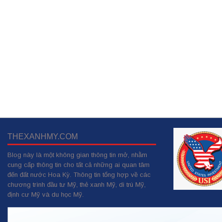
THEXANHMY.COM
Blog này là một không gian thông tin mở, nhằm
cung cấp thông tin cho tất cả những ai quan tâm
đến đất nước Hoa Kỳ. Thông tin tổng hợp về các
chương trình đầu tư Mỹ, thẻ xanh Mỹ, di trú Mỹ,
định cư Mỹ và du học Mỹ.