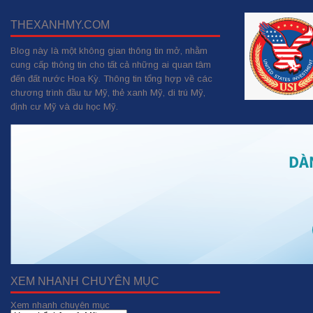
THEXANHMY.COM
Blog này là một không gian thông tin mở, nhằm
cung cấp thông tin cho tất cả những ai quan tâm
đến đất nước Hoa Kỳ. Thông tin tổng hợp về các
chương trình đầu tư Mỹ, thẻ xanh Mỹ, di trú Mỹ,
định cư Mỹ và du học Mỹ.
XEM NHANH CHUYÊN MỤC
Xem nhanh chuyên mục