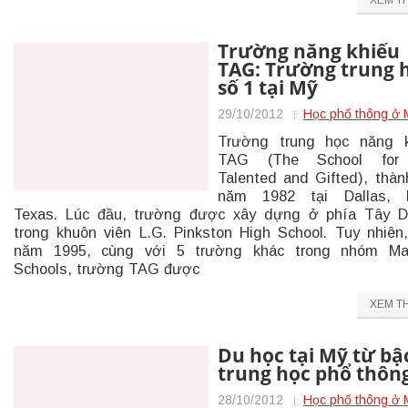
XEM T
Trường năng khiếu
TAG: Trường trung 
số 1 tại Mỹ
29/10/2012
Học phổ thông ở 
Trường trung học năng k
TAG (The School for
Talented and Gifted), thàn
năm 1982 tại Dallas, 
Texas. Lúc đầu, trường được xây dựng ở phía Tây D
trong khuôn viên L.G. Pinkston High School. Tuy nhiên
năm 1995, cùng với 5 trường khác trong nhóm Ma
Schools, trường TAG được
XEM T
Du học tại Mỹ từ bậ
trung học phổ thôn
28/10/2012
Học phổ thông ở 