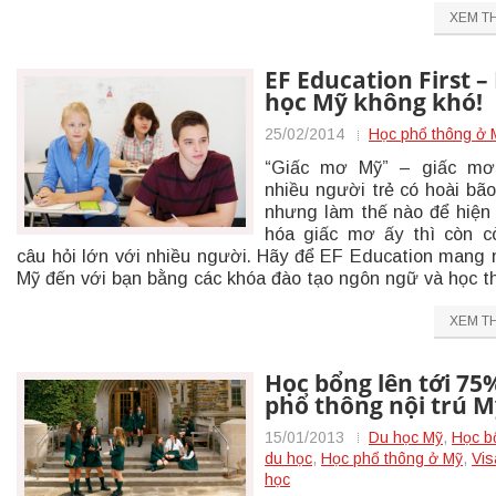
XEM T
EF Education First –
học Mỹ không khó!
25/02/2014
Học phổ thông ở 
“Giấc mơ Mỹ” – giấc mơ
nhiều người trẻ có hoài bão
nhưng làm thế nào để hiện
hóa giấc mơ ấy thì còn c
câu hỏi lớn với nhiều người. Hãy để EF Education mang
Mỹ đến với bạn bằng các khóa đào tạo ngôn ngữ và học t
XEM T
Học bổng lên tới 75
phổ thông nội trú M
15/01/2013
Du học Mỹ
,
Học b
du học
,
Học phổ thông ở Mỹ
,
Vis
học