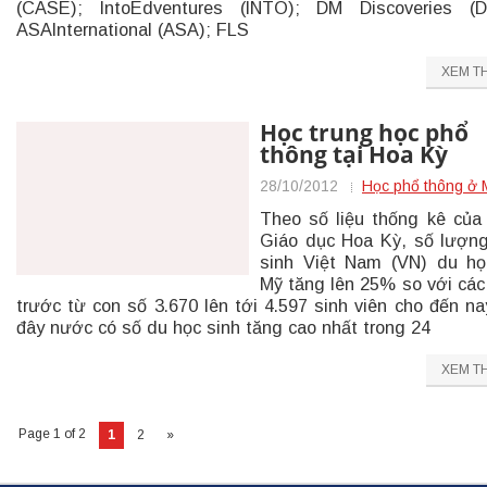
(CASE); IntoEdventures (INTO); DM Discoveries (D
ASAInternational (ASA); FLS
XEM T
Học trung học phổ
thông tại Hoa Kỳ
28/10/2012
Học phổ thông ở 
Theo số liệu thống kê của
Giáo dục Hoa Kỳ, số lượn
sinh Việt Nam (VN) du họ
Mỹ tăng lên 25% so với cá
trước từ con số 3.670 lên tới 4.597 sinh viên cho đến na
đây nước có số du học sinh tăng cao nhất trong 24
XEM T
Page 1 of 2
1
2
»