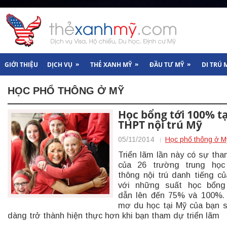
»
»
»
GIỚI THIỆU
DỊCH VỤ
THẺ XANH MỸ
ĐẦU TƯ MỸ
DI TRÚ 
HỌC PHỔ THÔNG Ở MỸ
Học bổng tới 100% tạ
THPT nội trú Mỹ
05/11/2014
Học phổ thông ở M
Triển lãm lần này có sự th
của 26 trường trung học
thông nội trú danh tiếng c
với những suất học bổng
dẫn lên đến 75% và 100%.
mơ du học tại Mỹ của bạn 
dàng trở thành hiện thực hơn khi bạn tham dự triển lãm