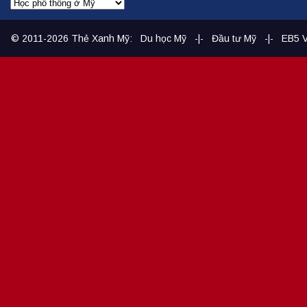
© 2011-2026
Thẻ Xanh Mỹ
:
Du học Mỹ
-|-
Đầu tư Mỹ
-|-
EB5 V