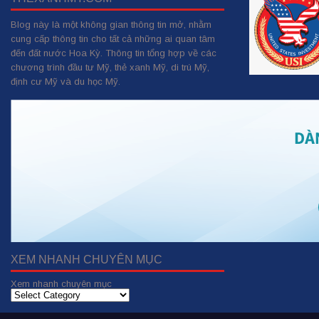
Blog này là một không gian thông tin mở, nhằm
cung cấp thông tin cho tất cả những ai quan tâm
đến đất nước Hoa Kỳ. Thông tin tổng hợp về các
chương trình đầu tư Mỹ, thẻ xanh Mỹ, di trú Mỹ,
định cư Mỹ và du học Mỹ.
XEM NHANH CHUYÊN MỤC
Xem nhanh chuyên mục