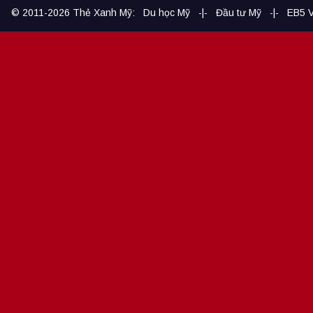
© 2011-2026
Thẻ Xanh Mỹ
:
Du học Mỹ
-|-
Đầu tư Mỹ
-|-
EB5 V