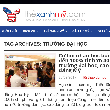
»
»
»
GIỚI THIỆU
DỊCH VỤ
THẺ XANH MỸ
ĐẦU TƯ MỸ
DI TRÚ 
TAG ARCHIVES:
TRƯỜNG ĐẠI HỌC
Cơ hội nhận học bổ
đến 100% từ hơn 40
trường đại học, cao
đẳng Mỹ
25/09/2017
Hội thảo du học
Học sinh tham dự “Triển l
học các trường đại học v
đẳng Hoa Kỳ – Mùa thu” sẽ có cơ hội nhận học bổng
100% chi phí với giá trị hàng trăm triệu đồng. Triển lãm q
hơn 40 trường đại học, cao đẳng từ 20 bang trên toàn nư