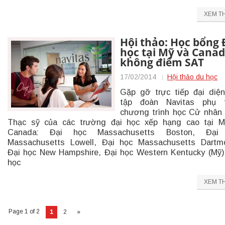
XEM T
Hội thảo: Học bổng 
học tại Mỹ và Cana
không điểm SAT
17/02/2014
Hội thảo du học
Gặp gỡ trực tiếp đại diệ
tập đoàn Navitas phụ t
chương trình học Cử nhân
Thạc sỹ của các trường đại học xếp hạng cao tại M
Canada: Đại học Massachusetts Boston, Đại
Massachusetts Lowell, Đại học Massachusetts Dartm
Đại học New Hampshire, Đại học Western Kentucky (Mỹ)
học
XEM T
Page 1 of 2
1
2
»