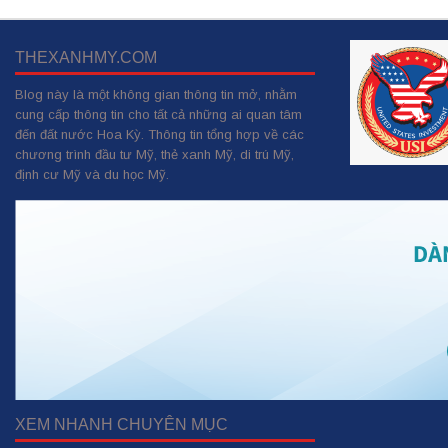
THEXANHMY.COM
Blog này là một không gian thông tin mở, nhằm
cung cấp thông tin cho tất cả những ai quan tâm
đến đất nước Hoa Kỳ. Thông tin tổng hợp về các
chương trình đầu tư Mỹ, thẻ xanh Mỹ, di trú Mỹ,
định cư Mỹ và du học Mỹ.
XEM NHANH CHUYÊN MỤC