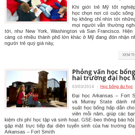
Khi giới trẻ Mỹ tốt nghiệ
học chọn nơi có cuộc sống
họ không chỉ nhìn tới nhữn
mọi người vẫn thường ngh
tới, như New York, Washington và San Francisco. Hiện
càng có nhiều thành phố lớn khác ở Mỹ đang đón nhận 
người trẻ quý giá này,
XEM T
Phỏng vấn học bổn
hai trường đại học 
03/03/2014
Học bổng du học
Đại học Arkansas – Fort 
và Murray State dành n
suất học bổng hấp dẫn cho
viên mỗi năm, giúp các bạn
kiệm chi phí học tập và sinh hoạt. GSE-beo thông báo hội
gặp mặt trực tiếp đại diện tuyển sinh của hai trường Đạ
Arkansas – Fort Smith