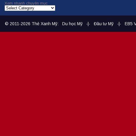
Xem nhanh chuyên mục
© 2011-2026
Thẻ Xanh Mỹ
:
Du học Mỹ
-|-
Đầu tư Mỹ
-|-
EB5 V