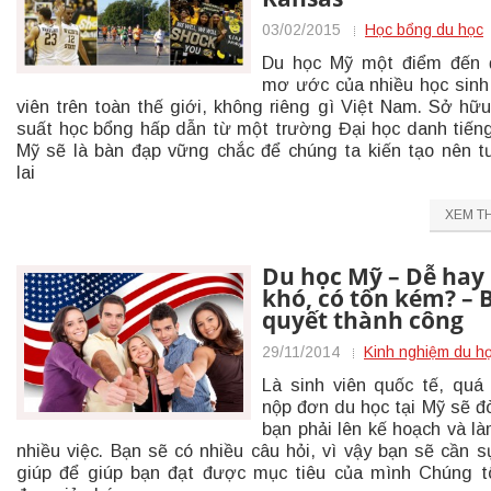
03/02/2015
Học bổng du học
Du học Mỹ một điểm đến 
mơ ước của nhiều học sinh
viên trên toàn thế giới, không riêng gì Việt Nam. Sở hữ
suất học bổng hấp dẫn từ một trường Đại học danh tiến
Mỹ sẽ là bàn đạp vững chắc để chúng ta kiến tạo nên 
lai
XEM T
Du học Mỹ – Dễ hay
khó, có tốn kém? – B
quyết thành công
29/11/2014
Kinh nghiệm du h
Là sinh viên quốc tế, quá 
nộp đơn du học tại Mỹ sẽ đò
bạn phải lên kế hoạch và là
nhiều việc. Bạn sẽ có nhiều câu hỏi, vì vậy bạn sẽ cần s
giúp để giúp bạn đạt được mục tiêu của mình Chúng t