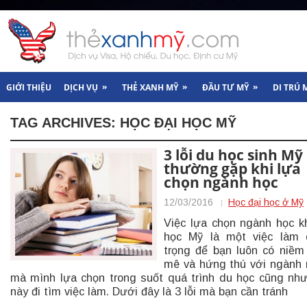
»
»
»
GIỚI THIỆU
DỊCH VỤ
THẺ XANH MỸ
ĐẦU TƯ MỸ
DI TRÚ 
TAG ARCHIVES:
HỌC ĐẠI HỌC MỸ
3 lỗi du học sinh Mỹ
thường gặp khi lựa
chọn ngành học
12/03/2016
Học đại học ở Mỹ
Việc lựa chọn ngành học k
học Mỹ là một việc làm 
trọng để bạn luôn có niề
mê và hứng thú với ngành
mà mình lựa chọn trong suốt quá trình du học cũng nh
này đi tìm việc làm. Dưới đây là 3 lỗi mà bạn cần tránh