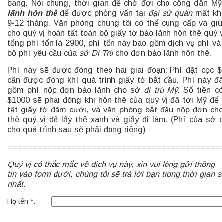
bang. Nói chung, thời gian để chờ đợi cho công dân M
lãnh hôn thê
để được phỏng vấn tại
đại sứ quán
mất kh
9-12 tháng. Văn phòng chúng tôi có thể cung cấp và gi
cho quý vị hoàn tất toàn bộ giấy tờ bảo lãnh hôn thê quý v
tổng phí tổn là 2900, phí tổn này bao gồm dịch vụ phí và
bộ phí yêu cầu của
sở Di Trú
cho đơn bảo lãnh hôn thê.
Phí này sẽ được đóng theo hai giai đoạn: Phí đặt cọc 
cần được đóng khì quá trình giấy tờ bắt đầu. Phí này đ
gồm phí nộp đơn bảo lãnh cho sở
di trú Mỹ
. Số tiền cò
$1000 sẽ phải đóng khi hôn thê của quý vị đã tới Mỹ để
tất giấy tờ đãm cưới, và văn phòng bắt đầu nộp đơn ch
thê quý vị để lấy thẻ xanh và giấy đi làm. (Phí của sở d
cho quá trình sau sẽ phải đóng riêng)
===========================================
Quý vị có thắc mắc về dịch vụ này, xin vui lòng gửi thông
tin vào form dưới, chúng tôi sẽ trả lời bạn trong thời gian
nhất.
Họ tên
*
: