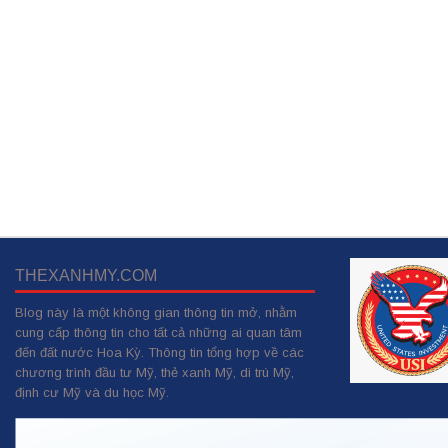
THEXANHMY.COM
Blog này là một không gian thông tin mở, nhằm
cung cấp thông tin cho tất cả những ai quan tâm
đến đất nước Hoa Kỳ. Thông tin tổng hợp về các
chương trình đầu tư Mỹ, thẻ xanh Mỹ, di trú Mỹ,
định cư Mỹ và du học Mỹ.