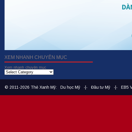
XEM NHANH CHUYÊN MỤC
Xem nhanh chuyên mục
© 2011-2026
Thẻ Xanh Mỹ
:
Du học Mỹ
-|-
Đầu tư Mỹ
-|-
EB5 V