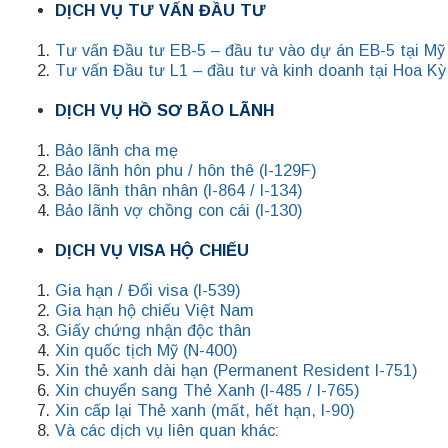
DỊCH VỤ TƯ VẤN ĐẦU TƯ
Tư vấn Đầu tư EB-5 – đầu tư vào dự án EB-5 tại Mỹ
Tư vấn Đầu tư L1 – đầu tư và kinh doanh tại Hoa Kỳ
DỊCH VỤ HỒ SƠ BÃO LÃNH
Bảo lãnh cha mẹ
Bảo lãnh hôn phu / hôn thê (I-129F)
Bảo lãnh thân nhân (I-864 / I-134)
Bảo lãnh vợ chồng con cái (I-130)
DỊCH VỤ VISA HỘ CHIẾU
Gia hạn / Đổi visa (I-539)
Gia hạn hộ chiếu Việt Nam
Giấy chứng nhận độc thân
Xin quốc tịch Mỹ (N-400)
Xin thẻ xanh dài hạn (Permanent Resident I-751)
Xin chuyển sang Thẻ Xanh (I-485 / I-765)
Xin cấp lại Thẻ xanh (mất, hết hạn, I-90)
Và các dịch vụ liên quan khác: