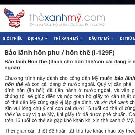
»
»
»
GIỚI THIỆU
DỊCH VỤ
THẺ XANH MỸ
ĐẦU TƯ MỸ
DI TRÚ 
Bảo lãnh hôn phu / hôn thê (I-129F)
Bảo lãnh Hôn thê (dành cho hôn thê/con cái đang ở
ngoài)
Chương trình này dành cho công dân Mỹ muốn
bảo lãn
hôn thê
và con cái đang ở nước ngoài. Quý vị cần phải 
đính hôn (ăn hỏi) đã tiến hành ở nước ngòai, và văn 
chúng tôi sẽ giúp điền và nộp toàn bộ giấy tờ cần thiết 
có thể đến Mỹ cùng quý vị lập gia đình, và
xin thẻ xanh
ch
Xin vui lòng chú ý chỉ con cái dưới 16 tuổi có thể đi cù
thê
của quý vị qua Mỹ, khi giấy tờ đã được phê chuẩn. Co
trên 16 tuổi có thể sẽ gặp khó khăn khi xin thẻ xanh ở Mỹ.
Thời gian cần thiết để hoàn tất thủ tục khác nhau tùy theo