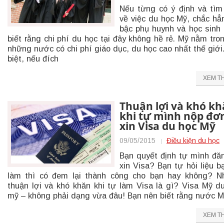
Nếu từng có ý định và tìm
về việc du học Mỹ, chắc hẳ
bậc phụ huynh và học sinh
biết rằng chi phí du học tại đây không hề rẻ. Mỹ nằm tro
những nước có chi phí giáo dục, du học cao nhất thế giới
biệt, nếu đích
XEM T
Thuận lợi và khó k
khi tự mình nộp đơ
xin Visa du học Mỹ
09/05/2015
Điều kiện du học
Bạn quyết định tự mình đă
xin Visa? Bạn tự hỏi liệu b
làm thì có đem lại thành công cho bạn hay không? 
thuận lợi và khó khăn khi tự làm Visa là gì? Visa Mỹ d
mỹ – không phải dạng vừa đâu! Bạn nên biết rằng nước M
XEM T