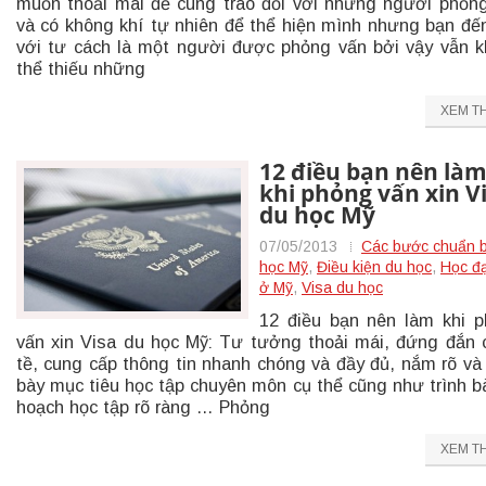
muốn thoải mái để cùng trao đổi với những người phỏn
và có không khí tự nhiên để thể hiện mình nhưng bạn đế
với tư cách là một người được phỏng vấn bởi vậy vẫn 
thể thiếu những
XEM T
12 điều bạn nên là
khi phỏng vấn xin V
du học Mỹ
07/05/2013
Các bước chuẩn b
học Mỹ
,
Điều kiện du học
,
Học đạ
ở Mỹ
,
Visa du học
12 điều bạn nên làm khi 
vấn xin Visa du học Mỹ: Tư tưởng thoải mái, đứng đắn 
tề, cung cấp thông tin nhanh chóng và đầy đủ, nắm rõ và 
bày mục tiêu học tập chuyên môn cụ thể cũng như trình b
hoạch học tập rõ ràng … Phỏng
XEM T