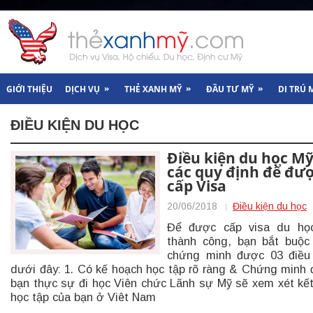
»
»
»
GIỚI THIỆU
DỊCH VỤ
THẺ XANH MỸ
ĐẦU TƯ MỸ
DI TRÚ 
ĐIỀU KIỆN DU HỌC
Điều kiện du học Mỹ
các quy định để đư
cấp Visa
20/06/2018
Điều kiện du học
Để được cấp visa du họ
thành công, bạn bắt buộc
chứng minh được 03 điều
dưới đây: 1. Có kế hoạch học tập rõ ràng & Chứng minh
bạn thực sự đi học Viên chức Lãnh sự Mỹ sẽ xem xét kế
học tập của bạn ở Viêt Nam