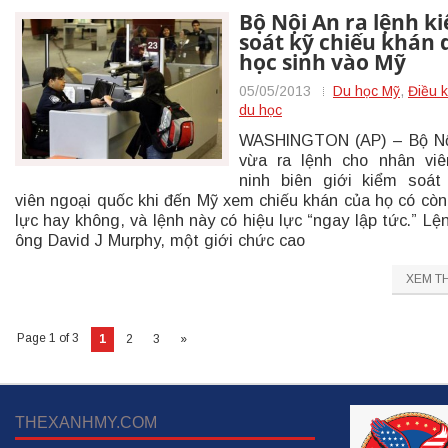
Bộ Nội An ra lệnh k
soát kỹ chiếu khán 
học sinh vào Mỹ
05/05/2013
Du học Mỹ
,
Điều k
du học
WASHINGTON (AP) – Bộ Nộ
vừa ra lệnh cho nhân vi
ninh biên giới kiểm soát
viên ngoại quốc khi đến Mỹ xem chiếu khán của họ có còn
lực hay không, và lệnh này có hiệu lực “ngay lập tức.” Lệ
ông David J Murphy, một giới chức cao
XEM T
Page 1 of 3
1
2
3
»
THEXANHMY.COM