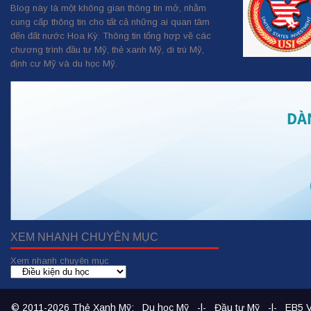
Blog này là một không gian thông tin mở, nhằm
cung cấp thông tin cho tất cả những ai quan tâm
đến đất nước Hoa Kỳ. Thông tin tổng hợp về các
chương trình đầu tư Mỹ, thẻ xanh Mỹ, di trú Mỹ,
định cư Mỹ và du học Mỹ.
XEM NHANH CHUYÊN MỤC
Xem nhanh chuyên mục
© 2011-2026
Thẻ Xanh Mỹ
:
Du học Mỹ
-|-
Đầu tư Mỹ
-|-
EB5 V