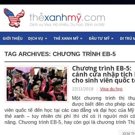
»
»
»
GIỚI THIỆU
DỊCH VỤ
THẺ XANH MỸ
ĐẦU TƯ MỸ
DI TRÚ 
TAG ARCHIVES:
CHƯƠNG TRÌNH EB-5
Chương trình EB-5:
cánh cửa nhập tịch
cho sinh viên quốc t
22/11/2018
Visa du học
Một chương trình thị th
được biết đến cho phép các
viên quốc tế đến học tại các cao đẳng và đại học của Mỹ
thẻ xanh – tuy nhiên chi phí thì chỉ có ít người mới c
năng. Chương trình EB-5, hay còn gọi là chương trình Thị
XEM T