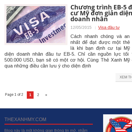
Chương trình EB-5 
cư Mỹ đơn giản diệ
doanh nhân
12/05/2015
Visa đầu tư
Cách nhanh chóng và an 
nhất để đạt được một thẻ
là khi bạn định cư tại Mỹ
diện doanh nhân đầu tư EB-5. Chỉ cần nguồn lực tối 
500.000 USD, bạn sẽ có một cơ hội. Cùng Thẻ Xanh Mỹ
qua những điều cần lưu ý cho diện định
XEM T
Page 1 of 2
1
2
»
THEXANHMY.COM
Blog này là một không gian thông tin mở, nhằm