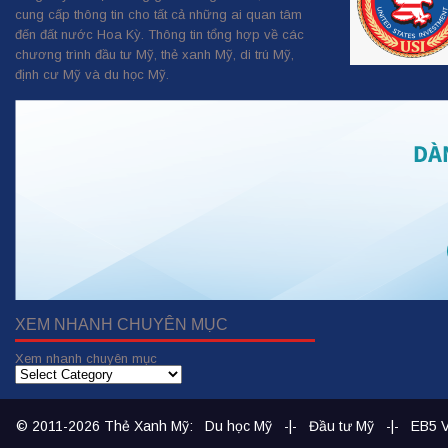
cung cấp thông tin cho tất cả những ai quan tâm
đến đất nước Hoa Kỳ. Thông tin tổng hợp về các
chương trình đầu tư Mỹ, thẻ xanh Mỹ, di trú Mỹ,
định cư Mỹ và du học Mỹ.
XEM NHANH CHUYÊN MỤC
Xem nhanh chuyên mục
© 2011-2026
Thẻ Xanh Mỹ
:
Du học Mỹ
-|-
Đầu tư Mỹ
-|-
EB5 V