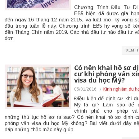
Chương Trình Đầu Tư Di
EB5 hiện đã được gia hạ
đến ngày 16 tháng 12 năm 2015, và luật mới kỳ vọng s
đầu trong tuần lễ này. Chương trình EB5 hy vọng sẽ ké
đến Tháng Chín năm 2019. Các nhà đầu tư nào đầu tư v
đơn
XEM T
Có nên khai hồ sơ đ
cư khi phỏng vấn xi
visa du học Mỹ?
05/01/2016
Kinh nghiệm du h
Điều kiện để định cư khi d
Mỹ là gì? Làm sao để 
chính phủ cho phép và
những thủ tục hồ sơ ra sao? Có nên khai hồ sơ định c
phóng vấn visa du học Mỹ không? Bài viết dưới đây sẽ
đáp những thắc mắc này giúp