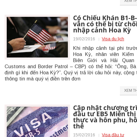
XEM T
Có Chiếu Khán B1-B
vẫn có thể bị từ chố
nhập cảnh Hoa Kỳ
19/02/2016
Visa du lịch
Khi nhập cảnh tại phi trư
Hoa Kỳ, nhân viên Kiểm 
Biên Giới và Hải Quan 
Customs and Border Patrol – CBP) có thể hỏi: “Ông, Bà
định gì khi đến Hoa Kỳ?”. Quý vị trả lời câu hỏi này, cộng
thông tin mà quý vị điền trên đơn
XEM T
Cập nhật chương tr
đầu tư EB5 Miễn thị
thực và hôn phu, h
thê
15/02/2016
Visa đầu tư