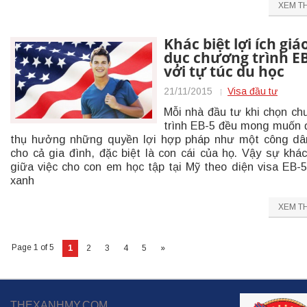
XEM T
Khác biệt lợi ích giá
dục chương trình E
với tự túc du học
21/11/2015
Visa đầu tư
Mỗi nhà đầu tư khi chọn c
trình EB-5 đều mong muốn
thụ hưởng những quyền lợi hợp pháp như một công d
cho cả gia đình, đặc biệt là con cái của họ. Vậy sự khác
giữa việc cho con em học tập tại Mỹ theo diện visa EB-5
xanh
XEM T
Page 1 of 5
1
2
3
4
5
»
THEXANHMY.COM