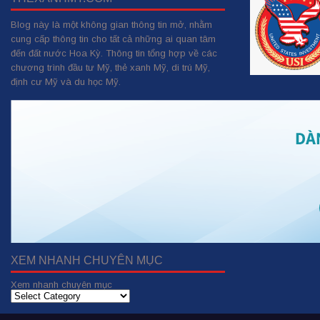
Blog này là một không gian thông tin mở, nhằm
cung cấp thông tin cho tất cả những ai quan tâm
đến đất nước Hoa Kỳ. Thông tin tổng hợp về các
chương trình đầu tư Mỹ, thẻ xanh Mỹ, di trú Mỹ,
định cư Mỹ và du học Mỹ.
XEM NHANH CHUYÊN MỤC
Xem nhanh chuyên mục