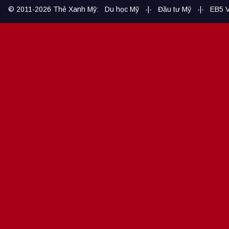
© 2011-2026
Thẻ Xanh Mỹ
:
Du học Mỹ
-|-
Đầu tư Mỹ
-|-
EB5 V