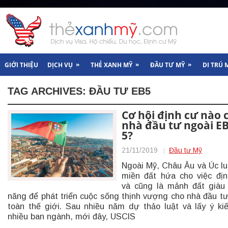
»
»
»
GIỚI THIỆU
DỊCH VỤ
THẺ XANH MỸ
ĐẦU TƯ MỸ
DI TRÚ 
TAG ARCHIVES:
ĐẦU TƯ EB5
Cơ hội định cư nào 
nhà đầu tư ngoài EB
5?
21/11/2019
Đầu tư Mỹ
Ngoài Mỹ, Châu Âu và Úc lu
miền đất hứa cho việc đị
và cũng là mảnh đất giàu
năng để phát triển cuộc sống thịnh vượng cho nhà đầu tư
toàn thế giới. Sau nhiều năm dự thảo luật và lấy ý ki
nhiều ban ngành, mới đây, USCIS