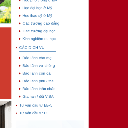
Học phổ thông ở Mỹ
Học đại học ở Mỹ
Học thạc sỹ ở Mỹ
Các trường cao đẳng
Các trường đại học
Kinh nghiệm du học
CÁC DỊCH VỤ
——————————
Bảo lãnh cha mẹ
Bảo lãnh vợ chồng
Bảo lãnh con cái
Bảo lãnh phu / thê
Bảo lãnh thân nhân
Gia hạn / đổi VISA
Tư vấn đầu tư EB-5
Tư vấn đầu tư L1