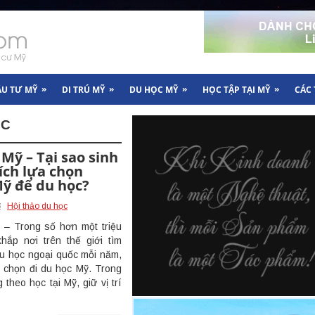
»
»
»
»
ẦU TƯ MỸ
DI TRÚ MỸ
DU HỌC MỸ
HỌC TẬP TẠI MỸ
CÁC
ỌC
Mỹ – Tại sao sinh
ích lựa chọn
ỹ để du học?
Hội thảo du học
 – Trong số hơn một triệu
hắp nơi trên thế giới tìm
u học ngoại quốc mỗi năm,
 chọn đi du học Mỹ. Trong
heo học tại Mỹ, giữ vị trí