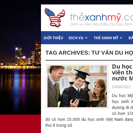
»
»
GIỚI THIỆU
DỊCH VỤ
THẺ XANH MỸ
Đ
TAG ARCHIVES:
TƯ VẤN DU H
Du học 
viên th
nước M
20/09/2013
Du học Mỹ
học sinh k
đường đi d
có hơn 1/3
đó có hơn 15.000 du học sinh Việt Nam đang t
thứ 8 trong số