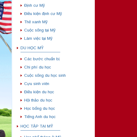
Định cư Mỹ
Điều kiện định cư Mỹ
Thẻ xanh Mỹ
Cuộc sống tại Mỹ
Làm việc tại Mỹ
DU HỌC MỸ
——————————
Các bước chuẩn bị
Chi phí du học
Cuộc sống du học sinh
Cựu sinh viên
Điều kiện du học
Hội thảo du học
Học bổng du học
Tiếng Anh du học
HỌC TẬP TẠI MỸ
——————————