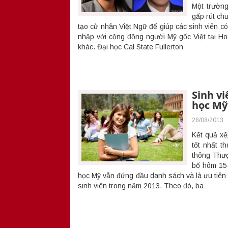
Một trườn
gấp rút ch
tạo cử nhân Việt Ngữ để giúp các sinh viên có
nhập với cộng đồng người Mỹ gốc Việt tại H
khác. Đại học Cal State Fullerton
Sinh vi
học Mỹ
28/08/2013
Kết quả xế
tốt nhất t
thông Thư
bố hôm 15-
học Mỹ vẫn đứng đầu danh sách và là ưu tiên
sinh viên trong năm 2013. Theo đó, ba