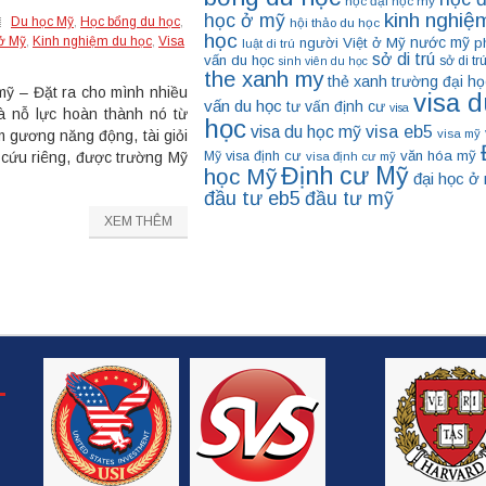
học đại học mỹ
kinh nghiệ
học ở mỹ
Du học Mỹ
,
Học bổng du học
,
hội thảo du học
học
nước mỹ
 ở Mỹ
,
Kinh nghiệm du học
,
Visa
người Việt ở Mỹ
p
luật di trú
sở di trú
vấn du học
sở di tr
sinh viên du học
the xanh my
thẻ xanh
trường đại họ
ỹ – Đặt ra cho mình nhiều
visa d
vấn du học
tư vấn định cư
visa
à nỗ lực hoàn thành nó từ
học
visa eb5
visa du học mỹ
visa mỹ
m gương năng động, tài giỏi
visa định cư
văn hóa mỹ
Mỹ
 cứu riêng, được trường Mỹ
visa định cư mỹ
Định cư Mỹ
học Mỹ
đại học ở
đầu tư eb5
đầu tư mỹ
XEM THÊM