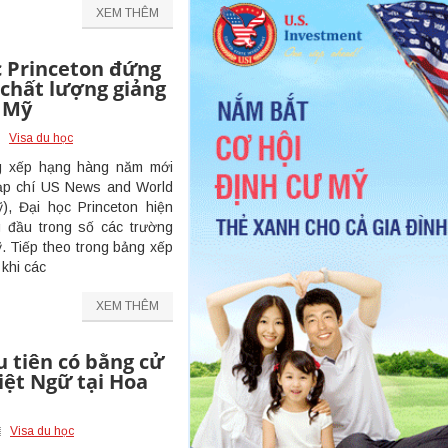
XEM THÊM
c Princeton đứng
 chất lượng giảng
i Mỹ
Visa du học
 xếp hạng hàng năm mới
tạp chí US News and World
), Đại học Princeton hiện
 đầu trong số các trường
ỹ. Tiếp theo trong bảng xếp
 khi các
XEM THÊM
u tiên có bằng cử
iệt Ngữ tại Hoa
Visa du học