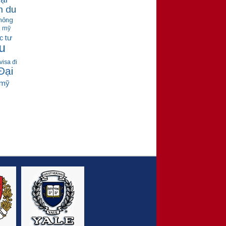
m du
hỏng
ú mỹ
tư
c
u
visa đi
Đại
 mỹ