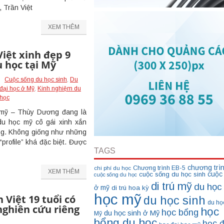
 Trần Việt
XEM THÊM
Việt xinh đẹp 9
 học tại Mỹ
Cuộc sống du học sinh
,
Du
đại học ở Mỹ
,
Kinh nghiệm du
 học
mỹ – Thùy Dương đang là
du học mỹ cô gái xinh xắn
ạng. Không giống như những
profile” khá đặc biệt. Được
TAGS
chương trì
Chương trình EB-5
chi phí du học
XEM THÊM
cuộc
cuộc sống du học sinh
cuộc sống du học
di trú mỹ
du học
ở mỹ
di trú hoa kỳ
học mỹ
 Việt 19 tuổi có
du học sinh
du họ
nghiên cứu riêng
học
học bổng
du học sinh ở Mỹ
Mỹ
bổng du học
học đ