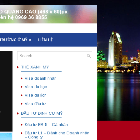
»
 TRƯỜNG Ở MỸ
LIÊN HỆ
THẺ XANH MỸ
——————————
Visa doanh nhân
Visa du học
Visa du lịch
Visa đầu tư
ĐẦU TƯ ĐỊNH CƯ MỸ
——————————
Đầu tư EB-5 – Cá nhân
Đầu tư L1 – Dành cho Doanh nhân
– Công ty