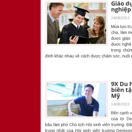
Giáo d
nghiệp
24/08/2013
Mùa tựu tr
cha, làm 
được giáo 
được nghề 
trong chún
đình khác nhau về cách được chăm sóc, nuôi n
9X Du 
biên tậ
Mỹ
14/08/2013
Bên cạnh v
của tờ De
bầu làm phó Chủ tịch Hội sinh viên trường. Đ
trọng nhất của Hội sinh viên trường Deniso