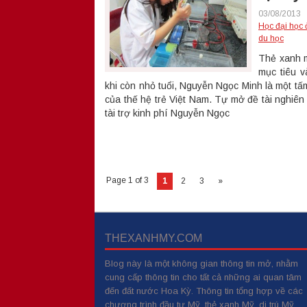
03/08/2013
Học đại học
du học
Thẻ xanh m
mục tiêu v
khi còn nhỏ tuổi, Nguyễn Ngọc Minh là một tấ
của thế hệ trẻ Việt Nam. Tự mở đề tài nghiên
tài trợ kinh phí Nguyễn Ngọc
Page 1 of 3
1
2
3
»
THEXANHMY.COM
Blog này là một không gian thông tin mở, nhằm
cung cấp thông tin cho tất cả những ai quan tâm
đến đất nước Hoa Kỳ. Thông tin tổng hợp về các
chương trình đầu tư Mỹ, thẻ xanh Mỹ, di trú Mỹ,