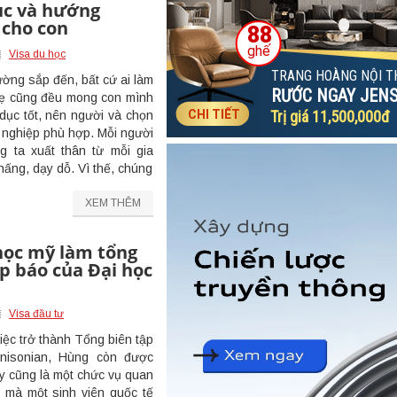
ục và hướng
 cho con
Visa du học
ường sắp đến, bất cứ ai làm
mẹ cũng đều mong con mình
dục tốt, nên người và chọn
nghiệp phù hợp. Mỗi người
g ta xuất thân từ mỗi gia
ấng, dạy dỗ. Vì thế, chúng
XEM THÊM
học mỹ làm tổng
p báo của Đại học
Visa đầu tư
iệc trở thành Tổng biên tập
nisonian, Hùng còn được
ây cũng là một chức vụ quan
n mà một sinh viên quốc tế