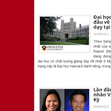
Đại họ
đầu về
dạy tạ
11/09/2013
Theo bảng
nhất của 
Report (Mỹ
đang đứng
đại học có chất lượng giảng dạy tốt nhất ở M
hạng này là Đại học Harvard danh tiếng, trong
Lần đầ
nhân V
Kỳ
30/08/2013