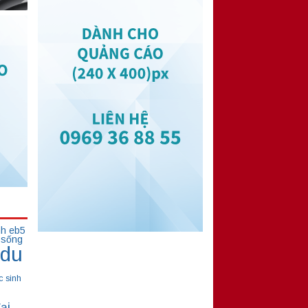
nh eb5
 sống
du
c sinh
ại