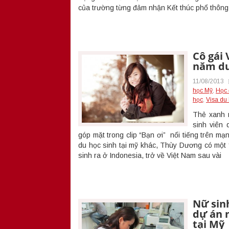
của trường từng đảm nhận Kết thúc phổ thông,
Cô gái 
năm du
11/08/2013
học Mỹ
,
Học 
học
,
Visa du
Thẻ xanh 
sinh viên 
góp mặt trong clip “Bạn ơi” nổi tiếng trên m
du học sinh tại mỹ khác, Thùy Dương có một “
sinh ra ở Indonesia, trở về Việt Nam sau vài
Nữ sinh
dự án 
tại Mỹ