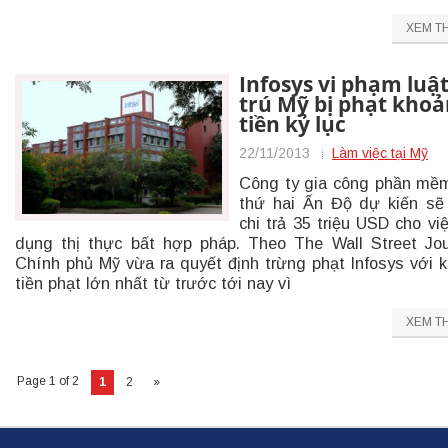
XEM T
Infosys vi phạm luật
trú Mỹ bị phạt khoả
tiền kỷ lục
22/11/2013
Làm việc tại Mỹ
Công ty gia công phần mề
thứ hai Ấn Độ dự kiến sẽ
chi trả 35 triệu USD cho vi
dụng thị thực bất hợp pháp. Theo The Wall Street Jou
Chính phủ Mỹ vừa ra quyết định trừng phạt Infosys với 
tiền phạt lớn nhất từ trước tới nay vì
XEM T
Page 1 of 2
1
2
»