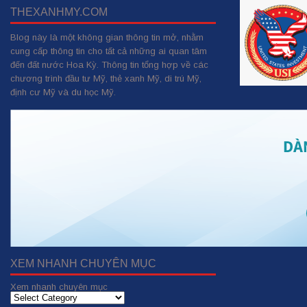
THEXANHMY.COM
Blog này là một không gian thông tin mở, nhằm
cung cấp thông tin cho tất cả những ai quan tâm
đến đất nước Hoa Kỳ. Thông tin tổng hợp về các
chương trình đầu tư Mỹ, thẻ xanh Mỹ, di trú Mỹ,
định cư Mỹ và du học Mỹ.
XEM NHANH CHUYÊN MỤC
Xem nhanh chuyên mục