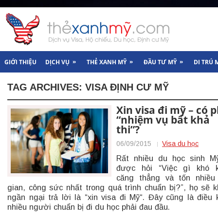
»
»
»
GIỚI THIỆU
DỊCH VỤ
THẺ XANH MỸ
ĐẦU TƯ MỸ
DI TRÚ 
TAG ARCHIVES:
VISA ĐỊNH CƯ MỸ
Xin visa đi mỹ – có 
“nhiệm vụ bất khả
thi”?
06/09/2015
Visa du học
Rất nhiều du học sinh M
được hỏi “Việc gì khó k
căng thẳng và tốn nhiều
gian, công sức nhất trong quá trình chuẩn bị?”, họ sẽ 
ngần ngại trả lời là “xin visa đi Mỹ“. Đây cũng là điều 
nhiều người chuẩn bị đi du học phải đau đầu.