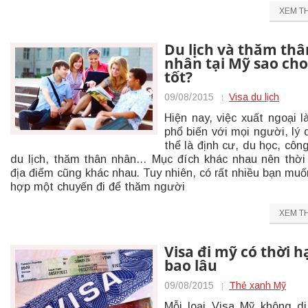
XEM T
Du lịch và thăm thâ
nhân tại Mỹ sao cho
tốt?
09/08/2015
Visa du lịch
Hiện nay, việc xuất ngoại l
phổ biến với mọi người, lý 
thể là định cư, du học, công
du lịch, thăm thân nhân… Mục đích khác nhau nên thời
địa điểm cũng khác nhau. Tuy nhiên, có rất nhiều bạn muố
hợp một chuyến đi để thăm người
XEM T
Visa đi mỹ có thời h
bao lâu
09/08/2015
Thẻ xanh Mỹ
Mỗi loại Visa Mỹ không d