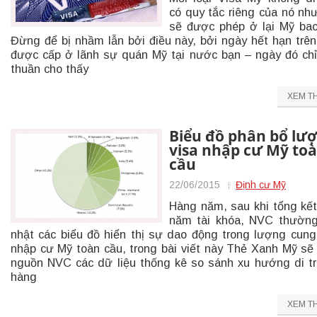
có quy tắc riêng của nó nh
sẽ được phép ở lại Mỹ bao
Đừng để bị nhầm lẫn bởi điều này, bởi ngày hết hạn trên
được cấp ở lãnh sự quán Mỹ tại nước bạn – ngày đó ch
thuần cho thấy
XEM T
Biểu đồ phân bổ lư
visa nhập cư Mỹ to
cầu
22/06/2015
Định cư Mỹ
Hàng năm, sau khi tổng kế
năm tài khóa, NVC thườn
nhật các biểu đồ hiển thị sự dao động trong lượng cung
nhập cư Mỹ toàn cầu, trong bài viết này Thẻ Xanh Mỹ sẽ 
nguồn NVC các dữ liệu thống kê so sánh xu hướng di t
hàng
XEM T