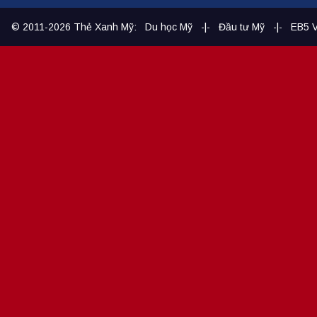
© 2011-2026
Thẻ Xanh Mỹ
:
Du học Mỹ
-|-
Đầu tư Mỹ
-|-
EB5 V