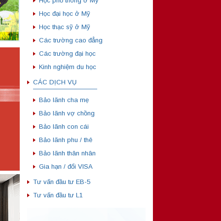
Học phổ thông ở Mỹ
Học đại học ở Mỹ
Học thạc sỹ ở Mỹ
Các trường cao đẳng
Các trường đại học
Kinh nghiệm du học
CÁC DỊCH VỤ
——————————
Bảo lãnh cha mẹ
Bảo lãnh vợ chồng
Bảo lãnh con cái
Bảo lãnh phu / thê
Bảo lãnh thân nhân
Gia hạn / đổi VISA
Tư vấn đầu tư EB-5
Tư vấn đầu tư L1