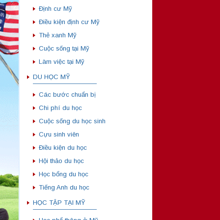
Định cư Mỹ
Điều kiện định cư Mỹ
Thẻ xanh Mỹ
Cuộc sống tại Mỹ
Làm việc tại Mỹ
DU HỌC MỸ
——————————
Các bước chuẩn bị
Chi phí du học
Cuộc sống du học sinh
Cựu sinh viên
Điều kiện du học
Hội thảo du học
Học bổng du học
Tiếng Anh du học
HỌC TẬP TẠI MỸ
——————————