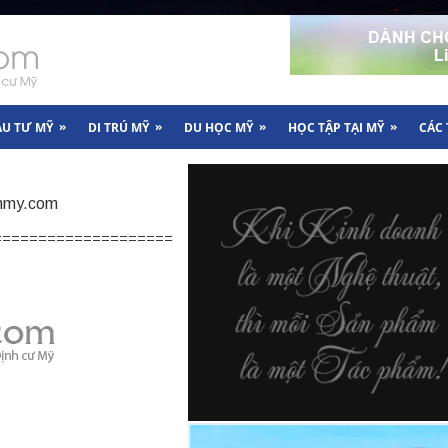
»
»
»
»
ẦU TƯ MỸ
DI TRÚ MỸ
DU HỌC MỸ
HỌC TẬP TẠI MỸ
CÁC
nhmy.com
=========================