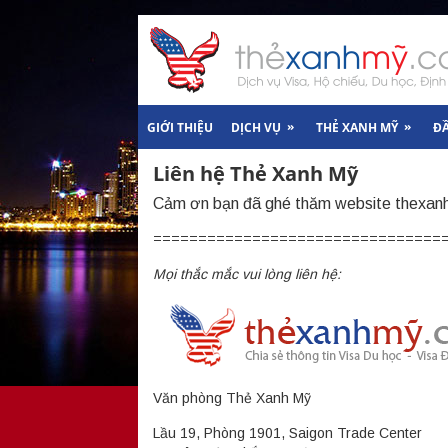
»
»
GIỚI THIỆU
DỊCH VỤ
THẺ XANH MỸ
Đ
Liên hệ Thẻ Xanh Mỹ
Cảm ơn bạn đã ghé thăm website thexa
================================
Mọi thắc mắc vui lòng liên hệ:
Văn phòng Thẻ Xanh Mỹ
Lầu 19, Phòng 1901, Saigon Trade Center