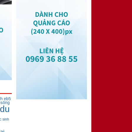
nh eb5
 sống
du
c sinh
ại