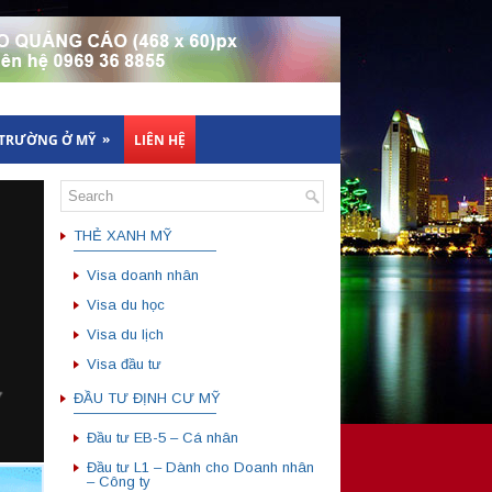
»
 TRƯỜNG Ở MỸ
LIÊN HỆ
THẺ XANH MỸ
——————————
Visa doanh nhân
Visa du học
Visa du lịch
Visa đầu tư
ĐẦU TƯ ĐỊNH CƯ MỸ
——————————
Đầu tư EB-5 – Cá nhân
Đầu tư L1 – Dành cho Doanh nhân
– Công ty