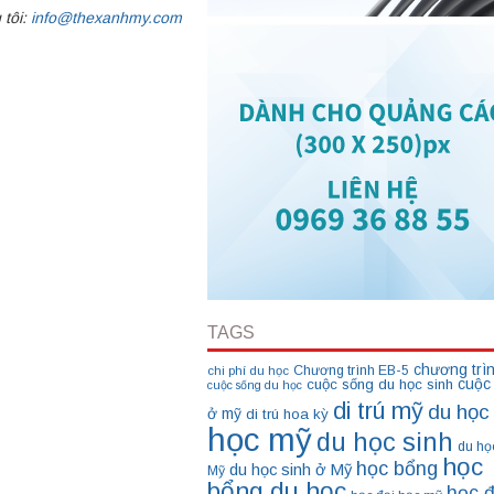
 tôi:
info@thexanhmy.com
TAGS
chương trì
Chương trình EB-5
chi phí du học
cuộc
cuộc sống du học sinh
cuộc sống du học
di trú mỹ
du học
ở mỹ
di trú hoa kỳ
học mỹ
du học sinh
du họ
học
học bổng
du học sinh ở Mỹ
Mỹ
bổng du học
học đ