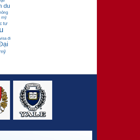
m du
hỏng
ú mỹ
tư
c
u
visa đi
Đại
 mỹ