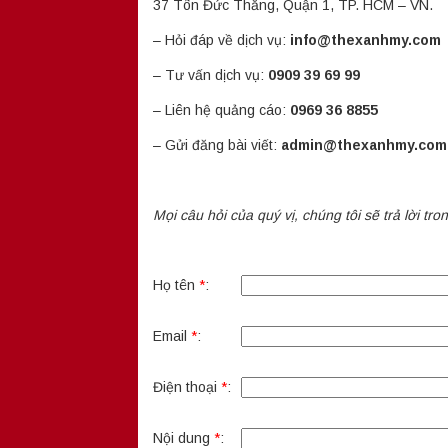
37 Tôn Đức Thắng, Quận 1, TP. HCM – VN.
– Hỏi đáp về dịch vụ:
info@thexanhmy.com
– Tư vấn dịch vụ:
0909 39 69 99
– Liên hệ quảng cáo:
0969 36 8855
– Gửi đăng bài viết:
admin@thexanhmy.com
Mọi câu hỏi của quý vị,
chúng tôi sẽ trả lời tr
Họ tên
*
:
Email
*
:
Điện thoại
*
:
Nội dung
*
: