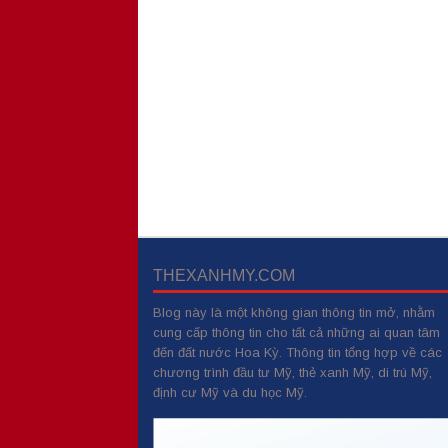
THEXANHMY.COM
Blog này là một không gian thông tin mở, nhằm
cung cấp thông tin cho tất cả những ai quan tâm
đến đất nước Hoa Kỳ. Thông tin tổng hợp về các
chương trình đầu tư Mỹ, thẻ xanh Mỹ, di trú Mỹ,
định cư Mỹ và du học Mỹ.