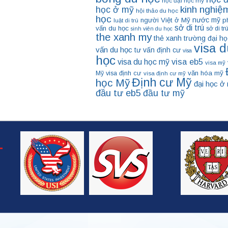
học đại học mỹ
kinh nghiệ
học ở mỹ
hội thảo du học
học
nước mỹ
người Việt ở Mỹ
p
luật di trú
sở di trú
vấn du học
sở di tr
sinh viên du học
the xanh my
thẻ xanh
trường đại họ
visa d
vấn du học
tư vấn định cư
visa
học
visa eb5
visa du học mỹ
visa mỹ
visa định cư
văn hóa mỹ
Mỹ
visa định cư mỹ
Định cư Mỹ
học Mỹ
đại học ở
đầu tư eb5
đầu tư mỹ