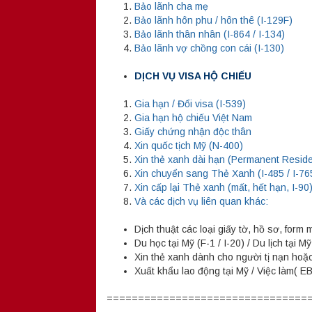
Bảo lãnh cha mẹ
Bảo lãnh hôn phu / hôn thê (I-129F)
Bảo lãnh thân nhân (I-864 / I-134)
Bảo lãnh vợ chồng con cái (I-130)
DỊCH VỤ VISA HỘ CHIẾU
Gia hạn / Đổi visa (I-539)
Gia hạn hộ chiếu Việt Nam
Giấy chứng nhận độc thân
Xin quốc tịch Mỹ (N-400)
Xin thẻ xanh dài hạn (Permanent Reside
Xin chuyển sang Thẻ Xanh (I-485 / I-76
Xin cấp lại Thẻ xanh (mất, hết hạn, I-90
Và các dịch vụ liên quan khác:
Dịch thuật các loại giấy tờ, hồ sơ, form
Du học tại Mỹ (F-1 / I-20) / Du lịch tại Mỹ
Xin thẻ xanh dành cho người tị nạn hoặ
Xuất khẩu lao động tại Mỹ / Việc làm( E
================================