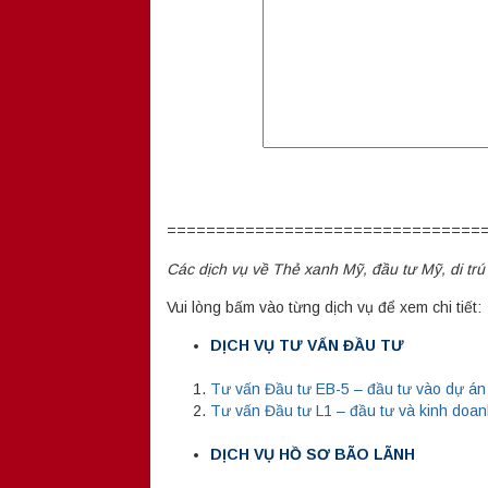
================================
Các dịch vụ về Thẻ xanh Mỹ, đầu tư Mỹ, di trú
Vui lòng bấm vào từng dịch vụ để xem chi tiết:
DỊCH VỤ TƯ VẤN ĐẦU TƯ
Tư vấn Đầu tư EB-5 – đầu tư vào dự án
Tư vấn Đầu tư L1 – đầu tư và kinh doan
DỊCH VỤ HỒ SƠ BÃO LÃNH