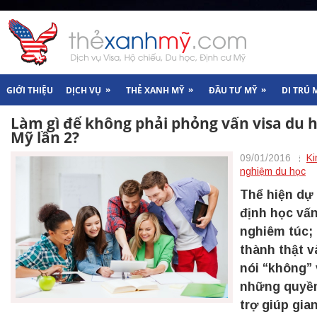
»
»
»
GIỚI THIỆU
DỊCH VỤ
THẺ XANH MỸ
ĐẦU TƯ MỸ
DI TRÚ 
Làm gì để không phải phỏng vấn visa du 
Mỹ lần 2?
09/01/2016
Ki
nghiệm du học
Thể hiện dự
định học vấ
nghiêm túc;
thành thật v
nói “không” 
những quyề
trợ giúp gia