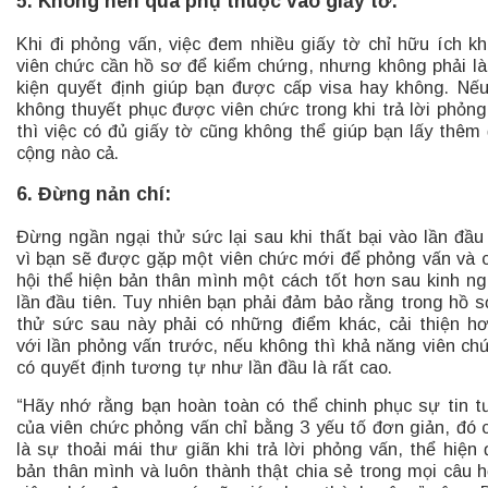
5. Không nên quá phụ thuộc vào giấy tờ:
Khi đi phỏng vấn, việc đem nhiều giấy tờ chỉ hữu ích kh
viên chức cần hồ sơ để kiểm chứng, nhưng không phải là
kiện quyết định giúp bạn được cấp visa hay không. Nế
không thuyết phục được viên chức trong khi trả lời phỏng
thì việc có đủ giấy tờ cũng không thể giúp bạn lấy thêm
cộng nào cả.
6. Đừng nản chí:
Đừng ngần ngại thử sức lại sau khi thất bại vào lần đầu 
vì bạn sẽ được gặp một viên chức mới để phỏng vấn và 
hội thể hiện bản thân mình một cách tốt hơn sau kinh n
lần đầu tiên. Tuy nhiên bạn phải đảm bảo rằng trong hồ s
thử sức sau này phải có những điểm khác, cải thiện h
với lần phỏng vấn trước, nếu không thì khả năng viên ch
có quyết định tương tự như lần đầu là rất cao.
“Hãy nhớ rằng bạn hoàn toàn có thể chinh phục sự tin 
của viên chức phỏng vấn chỉ bằng 3 yếu tố đơn giản, đó 
là sự thoải mái thư giãn khi trả lời phỏng vấn, thể hiện
bản thân mình và luôn thành thật chia sẻ trong mọi câu h