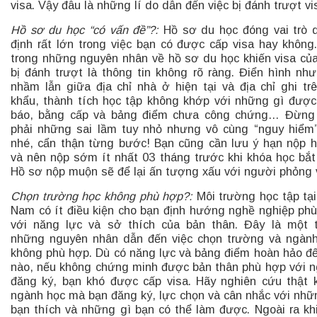
visa. Vậy đâu là những lí do dẫn đến việc bị đánh trượt v
Hồ sơ du học “có vấn đề”?:
Hồ sơ du học đóng vai trò 
định rất lớn trong việc bạn có được cấp visa hay không
trong những nguyên nhân về hồ sơ du học khiến visa củ
bị đánh trượt là thông tin không rõ ràng. Điển hình như
nhầm lẫn giữa địa chỉ nhà ở hiện tại và địa chỉ ghi tr
khẩu, thành tích học tập không khớp với những gì được
báo, bằng cấp và bảng điểm chưa công chứng… Đừng
phải những sai lầm tuy nhỏ nhưng vô cùng “nguy hiểm
nhé, cẩn thận từng bước! Bạn cũng cần lưu ý hạn nộp 
và nên nộp sớm ít nhất 03 tháng trước khi khóa học bắt
Hồ sơ nộp muộn sẽ để lại ấn tượng xấu với người phỏng 
Chọn trường học không phù hợp?:
Môi trường học tập tại
Nam có ít điều kiện cho bạn định hướng nghề nghiệp ph
với năng lực và sở thích của bản thân. Đây là một 
những nguyên nhân dẫn đến việc chọn trường và ngàn
không phù hợp. Dù có năng lực và bảng điểm hoàn hảo đ
nào, nếu không chứng minh được bản thân phù hợp với 
đăng ký, bạn khó được cấp visa. Hãy nghiên cứu thật 
ngành học mà bạn đăng ký, lực chọn và cân nhắc với nhữ
bạn thích và những gì bạn có thể làm được. Ngoài ra kh