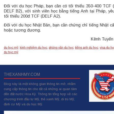
Đối với du học Pháp, bạn cần có tối thiểu 350-400 TCF 
DELF B2), với sinh viên học bằng tiếng Anh tại Pháp, yê
tối thiểu 200đ TCF (DELF A2).
Đối với du học Nhật Bản, bạn cần chứng chỉ tiếng Nhật c
hoặc tương đương.
Kênh Tuyển
du học mỹ
,
kinh nghiệm du học
,
phỏng vấn du học
,
tiếng anh du học
,
visa du h
du học mỹ
THEXANHMY.COM
Blog này là một không gian thông tin mở, nhằm
cung cấp thông tin cho tất cả những ai quan tâm
đến đất nước Hoa Kỳ. Thông tin tổng hợp về các
chương trình đầu tư Mỹ, thẻ xanh Mỹ, di trú Mỹ,
định cư Mỹ và du học Mỹ.