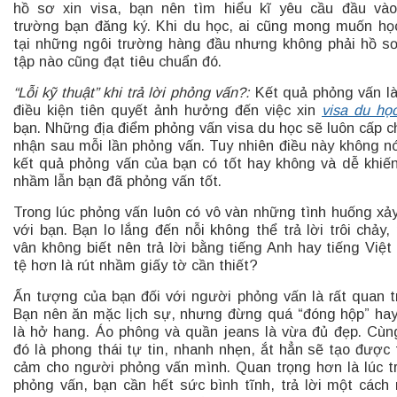
hồ sơ xin visa, bạn nên tìm hiểu kĩ yêu cầu đầu và
trường bạn đăng ký. Khi du học, ai cũng mong muốn họ
tại những ngôi trường hàng đầu nhưng không phải hồ s
tập nào cũng đạt tiêu chuẩn đó.
“Lỗi kỹ thuật” khi trả lời phỏng vấn?:
Kết quả phỏng vấn l
điều kiện tiên quyết ảnh hưởng đến việc xin
visa du họ
bạn. Những địa điểm phỏng vấn visa du học sẽ luôn cấp 
nhận sau mỗi lần phỏng vấn. Tuy nhiên điều này không nó
kết quả phỏng vấn của bạn có tốt hay không và dễ khiế
nhầm lẫn bạn đã phỏng vấn tốt.
Trong lúc phỏng vấn luôn có vô vàn những tình huống xả
với bạn. Bạn lo lắng đến nỗi không thể trả lời trôi chảy,
vân không biết nên trả lời bằng tiếng Anh hay tiếng Việt
tệ hơn là rút nhầm giấy tờ cần thiết?
Ấn tượng của bạn đối với người phỏng vấn là rất quan t
Bạn nên ăn mặc lịch sự, nhưng đừng quá “đóng hộp” ha
là hở hang. Áo phông và quần jeans là vừa đủ đẹp. Cùn
đó là phong thái tự tin, nhanh nhẹn, ắt hẳn sẽ tạo được 
cảm cho người phỏng vấn mình. Quan trọng hơn là lúc tr
phỏng vấn, bạn cần hết sức bình tĩnh, trả lời một cách