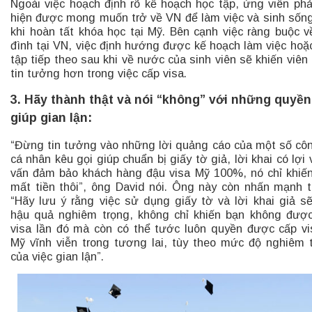
Ngoài việc hoạch định rõ kế hoạch học tập, ứng viên phả
hiện được mong muốn trở về VN để làm việc và sinh sốn
khi hoàn tất khóa học tại Mỹ. Bên cạnh việc ràng buộc v
đình tại VN, việc định hướng được kế hoạch làm việc hoặ
tập tiếp theo sau khi về nước của sinh viên sẽ khiến viên
tin tưởng hơn trong việc cấp visa.
3. Hãy thành thật và nói “không” với những quyền
giúp gian lận:
“Đừng tin tưởng vào những lời quảng cáo của một số côn
cá nhân kêu gọi giúp chuẩn bị giấy tờ giả, lời khai có lợi 
vấn đảm bảo khách hàng đậu visa Mỹ 100%, nó chỉ khiế
mất tiền thôi”, ông David nói. Ông này còn nhấn mạnh 
“Hãy lưu ý rằng việc sử dụng giấy tờ và lời khai giả s
hậu quả nghiêm trọng, không chỉ khiến bạn không đượ
visa lần đó mà còn có thể tước luôn quyền được cấp vi
Mỹ vĩnh viễn trong tương lai, tùy theo mức độ nghiêm 
của việc gian lận”.