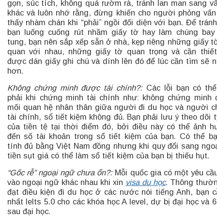
gọn, súc tích, không quá rườm rà, tránh lan man sang v
khác và luôn nhớ rằng, đừng khiến cho người phỏng vấ
thấy nhàm chán khi “phải” ngồi đối diện với bạn. Để tránh
bạn luống cuống rút nhầm giấy tờ hay làm chúng bay
tung, bạn nên sắp xếp sẵn ở nhà, kẹp riêng những giấy tờ
quan với nhau, những giấy tờ quan trọng và cần thiế
được dán giấy ghi chú và dính lên đó để lúc cần tìm sẽ 
hơn.
Không chứng minh được tài chính?:
Các lỗi bạn có th
phải khi chứng minh tài chính như: không chứng minh
mối quan hệ nhân thân giữa người đi du học và người ch
tài chính, sổ tiết kiệm không đủ. Bạn phải lưu ý theo dõi t
của tiền tệ tại thời điểm đó, bởi điều này có thể ảnh 
đến số tài khoản trong sổ tiết kiệm của bạn. Có thể b
tính đủ bằng Việt Nam đồng nhưng khi quy đổi sang ngoạ
tiền sụt giá có thể làm sổ tiết kiệm của bạn bị thiếu hụt.
“Gốc rễ” ngoại ngữ chưa ổn?:
Mỗi quốc gia có một yêu cầ
vào ngoại ngữ khác nhau khi xin
visa du học
. Thông thườ
đạt điều kiện đi du học ở các nước nói tiếng Anh, bạn c
nhất Ielts 5.0 cho các khóa học A level, dự bị đại học và 6
sau đại học.