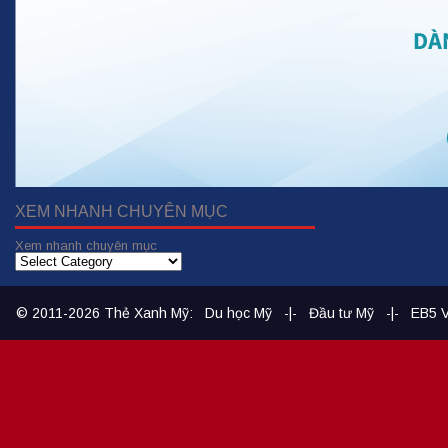
XEM NHANH CHUYÊN MỤC
Xem nhanh chuyên mục
© 2011-2026
Thẻ Xanh Mỹ
:
Du học Mỹ
-|-
Đầu tư Mỹ
-|-
EB5 V