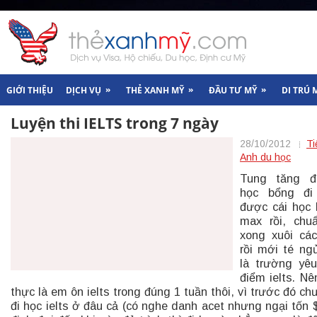
»
»
»
GIỚI THIỆU
DỊCH VỤ
THẺ XANH MỸ
ĐẦU TƯ MỸ
DI TRÚ 
Luyện thi IELTS trong 7 ngày
28/10/2012
Ti
Anh du học
Tung tăng đi
học bổng đi
được cái học
max rồi, chu
xong xuôi cá
rồi mới té ng
là trường yê
điểm ielts. Nê
thực là em ôn ielts trong đúng 1 tuần thôi, vì trước đó ch
đi học ielts ở đâu cả (có nghe danh acet nhưng ngại tốn 