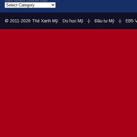
Xem nhanh chuyên mục
© 2011-2026
Thẻ Xanh Mỹ
:
Du học Mỹ
-|-
Đầu tư Mỹ
-|-
EB5 V