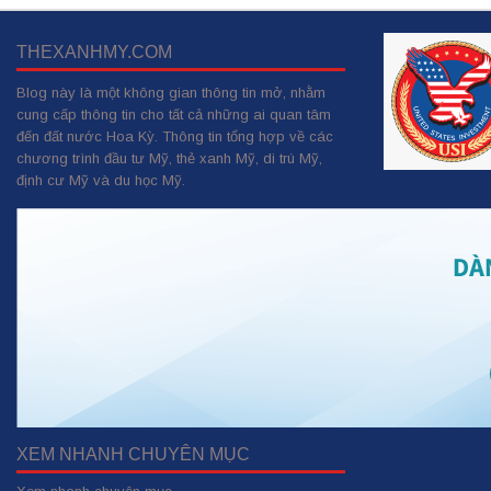
THEXANHMY.COM
Blog này là một không gian thông tin mở, nhằm
cung cấp thông tin cho tất cả những ai quan tâm
đến đất nước Hoa Kỳ. Thông tin tổng hợp về các
chương trình đầu tư Mỹ, thẻ xanh Mỹ, di trú Mỹ,
định cư Mỹ và du học Mỹ.
XEM NHANH CHUYÊN MỤC