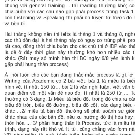
chung với general training – thì reading thường khó; cò
chia buồn với các chú nào gặp phải process trong task 1
còn Listening và Speaking thì phải ôn luyện từ trước đó 
và bền bỉ.
Hai tháng không nên thi ielts là tháng 1 và tháng 8, ngh
cao thủ đồn đại là hai tháng này có nguy cơ trúng phải pr
rất cao, đồng thời chia buồn cho các chú thi ở IDP vào th
là đề ở đây thời gian này thường khó hơn nhiều các 
khác. (Rất may số mình hên thi BC ngày 8/8 yên lành 
gặp phải hung thần process)
À, nói luôn cho các bạn đang thắc mắc process là gì, ở
Writing của Academic có 2 bài viết; bài 1 là miêu tả biể
hình vẽ, ít nhất 150 từ… bài 2 là văn nghị luận, viết văn b
quan điểm về một vấn đề nào đó, ít nhất là 250 từ … T
thường có 3 dạng: 1/ Miêu tả biểu đồ, trong đó chia ra các
biểu đồ tròn, biểu đồ đường, biểu đồ cột, các dạng biểu 
khác …2/ miêu tả bản đồ, thường sẽ phải soánh sự giố
khác nhau của các bản đồ, nêu xu hướng đô thị hóa hay
thôn hóa … 3/ phần hung thần là Process, tức là miêu t
trình, dạng này rất khó và ít từ, cũng chẳng vào form nà