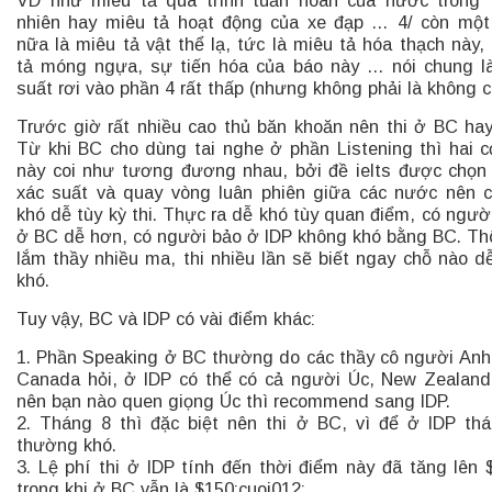
VD như miêu tả quá trình tuần hoàn của nước trong 
nhiên hay miêu tả hoạt động của xe đạp … 4/ còn một
nữa là miêu tả vật thể lạ, tức là miêu tả hóa thạch này,
tả móng ngựa, sự tiến hóa của báo này … nói chung l
suất rơi vào phần 4 rất thấp (nhưng không phải là không c
Trước giờ rất nhiều cao thủ băn khoăn nên thi ở BC hay
Từ khi BC cho dùng tai nghe ở phần Listening thì hai 
này coi như tương đương nhau, bởi đề ielts được chọn
xác suất và quay vòng luân phiên giữa các nước nên 
khó dễ tùy kỳ thi. Thực ra dễ khó tùy quan điểm, có ngườ
ở BC dễ hơn, có người bảo ở IDP không khó bằng BC. Thô
lắm thầy nhiều ma, thi nhiều lần sẽ biết ngay chỗ nào d
khó.
Tuy vậy, BC và IDP có vài điểm khác:
1. Phần Speaking ở BC thường do các thầy cô người Anh
Canada hỏi, ở IDP có thể có cả người Úc, New Zealan
nên bạn nào quen giọng Úc thì recommend sang IDP.
2. Tháng 8 thì đặc biệt nên thi ở BC, vì để ở IDP th
thường khó.
3. Lệ phí thi ở IDP tính đến thời điểm này đã tăng lên 
trong khi ở BC vẫn là $150:cuoi012: