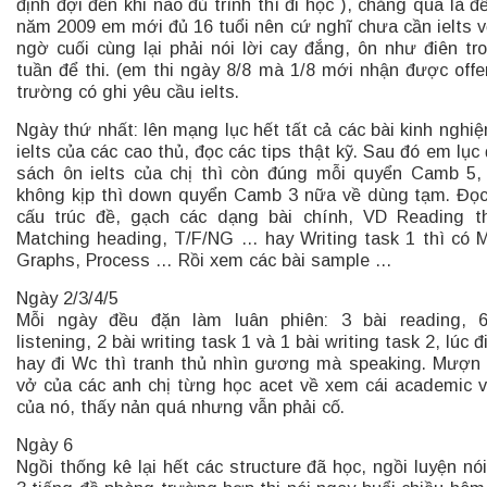
định đợi đến khi nào đủ trình thì đi học ), chẳng qua là đ
năm 2009 em mới đủ 16 tuổi nên cứ nghĩ chưa cần ielts vộ
ngờ cuối cùng lại phải nói lời cay đắng, ôn như điên tr
tuần để thi. (em thi ngày 8/8 mà 1/8 mới nhận được offe
trường có ghi yêu cầu ielts.
Ngày thứ nhất: lên mạng lục hết tất cả các bài kinh nghiệ
ielts của các cao thủ, đọc các tips thật kỹ. Sau đó em lục
sách ôn ielts của chị thì còn đúng mỗi quyển Camb 5
không kịp thì down quyển Camb 3 nữa về dùng tạm. Đọ
cấu trúc đề, gạch các dạng bài chính, VD Reading t
Matching heading, T/F/NG … hay Writing task 1 thì có 
Graphs, Process … Rồi xem các bài sample …
Ngày 2/3/4/5
Mỗi ngày đều đặn làm luân phiên: 3 bài reading, 6
listening, 2 bài writing task 1 và 1 bài writing task 2, lúc 
hay đi Wc thì tranh thủ nhìn gương mà speaking. Mượn
vở của các anh chị từng học acet về xem cái academic 
của nó, thấy nản quá nhưng vẫn phải cố.
Ngày 6
Ngồi thống kê lại hết các structure đã học, ngồi luyện nó