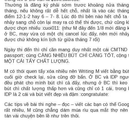
Thường là đăng ký phải sớm trươc khoảng nửa tháng
tháng, nếu không rất dễ hết chỗ, nhất là vào các thán
điểm 12-1-2 hay 6 – 7- 8. Lúc đó thì bên nào hết chỗ ta
nhảy sang chỗ còn lại may ra có thể thi được, chứ cũng 
được chọn nhiểu :cuoi011: (như M đây đến 1/8 mới đăng k
ở BC, may vừa có một chị cancel lúc đấy, nên mới nhả
được chứ không kín lịch từ giữa tháng 7 rổi)
Ngày thi đến thì chỉ cần mang duy nhất một cái CMTND
passport; cùng CÀNG NHIỀU BÚT CHÌ CÀNG TỐT, cộng 
MỘT CÁI TẨY CHẤT LƯỢNG.
M có thói quen tẩy xóa nhiều nên Writing M viết bằng bút
cuối giờ check lại, sửa cũng đỡ bẩn. Ở BC và IDP ngư
đều phát cho mình bút chì cả đấy, nhưng ở BC thì keo
bút chì chất lượng thấp hơn và cũng chỉ có 1 cái, trong 
IDP là 2 cái và bút viết đẹp và đậm :congratulate:
Các tips về bài thi nghe – đọc – viết các bạn có thể Goog
rất nhiều, M cũng chẳng dám múa rìu qua mắt thợ nên
tán vài chuyện bên lề như trên thôi.