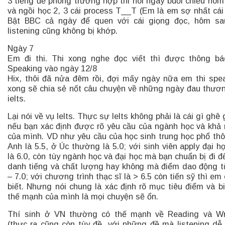
3 tiếng đề phòng trường hợp thi nói ngay buổi chiều hôm
và ngồi học 2, 3 cái process T__T (Em là em sợ nhất cái
Bật BBC cả ngày để quen với cái giọng đọc, hôm sa
listening cũng không bị khớp.
Ngày 7
Em đi thi. Thi xong nghe đọc viết thì được thông bá
Speaking vào ngày 12/8
Hix, thôi đã nửa đêm rồi, đợi mấy ngày nữa em thi spe
xong sẽ chia sẻ nốt câu chuyện về những ngày đau thươ
ielts.
Lại nói về vụ Ielts. Thực sự Ielts không phải là cái gì ghê
nếu bạn xác định được rõ yêu cầu của ngành học và khả
của mình. VD như yêu cầu của học sinh trung học phổ th
Anh là 5.5, ở Úc thường là 5.0; với sinh viên apply đại họ
là 6.0, còn tùy ngành học và đại học mà bạn chuẩn bị đi đ
danh tiếng và chất lượng hay không mà điểm dao động t
– 7.0; với chương trình thạc sĩ là > 6.5 còn tiến sỹ thì em
biết. Nhưng nói chung là xác định rõ mục tiêu điểm và bi
thế mạnh của mình là mọi chuyện sẽ ổn.
Thí sinh ở VN thường có thế mạnh về Reading và Wr
(thực ra cũng còn tùy đề, với những đề mà listening dễ 