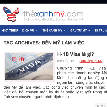
»
»
»
GIỚI THIỆU
DỊCH VỤ
THẺ XANH MỸ
ĐẦU TƯ MỸ
DI TRÚ 
TAG ARCHIVES:
ĐẾN MỸ LÀM VIỆC
H-1B Visa là gì?
09/03/2015
Làm việc tại Mỹ
Chương trình H-1B visa
phép các doanh nghiệp M
lãnh cho những lao động
ngoài làm công việc chuyê
đến Mỹ để làm việc. Các công việc chuyên môn là các
việc đòi hỏi chuyên môn kỹ thuật hoặc lý thuyết trong 
lĩnh vực chuyên ngành nhất định như
XEM T