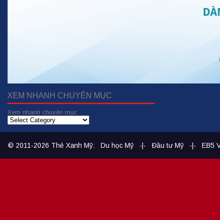
XEM NHANH CHUYÊN MỤC
Xem nhanh chuyên mục
© 2011-2026
Thẻ Xanh Mỹ
:
Du học Mỹ
-|-
Đầu tư Mỹ
-|-
EB5 V