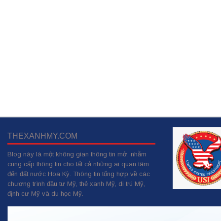
THEXANHMY.COM
Blog này là một không gian thông tin mở, nhằm
cung cấp thông tin cho tất cả những ai quan tâm
đến đất nước Hoa Kỳ. Thông tin tổng hợp về các
chương trình đầu tư Mỹ, thẻ xanh Mỹ, di trú Mỹ,
định cư Mỹ và du học Mỹ.