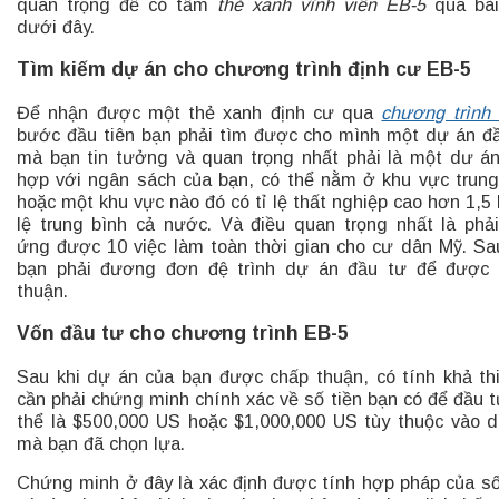
quan trọng để có tấm
thẻ xanh vĩnh viễn EB-5
qua bài
dưới đây.
Tìm kiếm dự án cho chương trình định cư EB-5
Để nhận được một thẻ xanh định cư qua
chương trình
bước đầu tiên bạn phải tìm được cho mình một dự án đ
mà bạn tin tưởng và quan trọng nhất phải là một dư á
hợp với ngân sách của bạn, có thể nằm ở khu vực trun
hoặc một khu vực nào đó có tỉ lệ thất nghiệp cao hơn 1,5 l
lệ trung bình cả nước. Và điều quan trọng nhất là phả
ứng được 10 việc làm toàn thời gian cho cư dân Mỹ. Sa
bạn phải đương đơn đệ trình dự án đầu tư để được 
thuận.
Vốn đầu tư cho chương trình EB-5
Sau khi dự án của bạn được chấp thuận, có tính khả th
cần phải chứng minh chính xác về số tiền bạn có để đầu t
thể là $500,000 US hoặc $1,000,000 US tùy thuộc vào 
mà bạn đã chọn lựa.
Chứng minh ở đây là xác định được tính hợp pháp của số