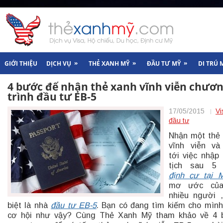
»
»
»
GIỚI THIỆU
DỊCH VỤ
THẺ XANH MỸ
ĐẦU TƯ MỸ
DI TRÚ 
4 bước để nhận thẻ xanh vĩnh viễn chươ
trình đầu tư EB-5
17/05/2015
Vi
đầu tư
Nhận một thẻ
vĩnh viễn và
tới việc nhập
tịch sau 5
định cư tại 
mơ ước của
nhiều người 
biệt là nhà
đầu tư EB-5
. Bạn có đang tìm kiếm cho mìn
cơ hội như vậy? Cùng Thẻ Xanh Mỹ tham khảo về 4 