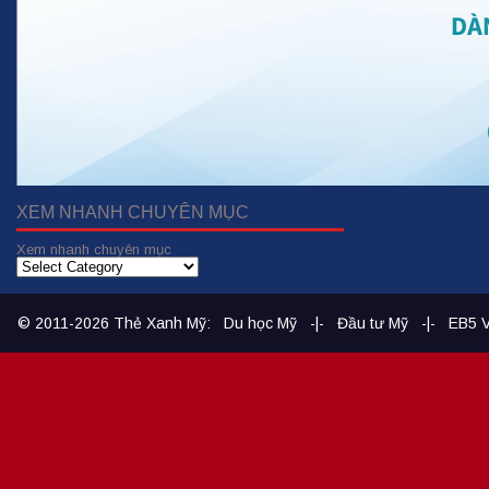
XEM NHANH CHUYÊN MỤC
Xem nhanh chuyên mục
© 2011-2026
Thẻ Xanh Mỹ
:
Du học Mỹ
-|-
Đầu tư Mỹ
-|-
EB5 V