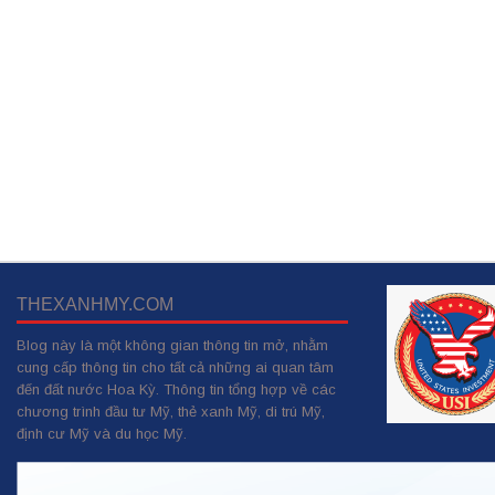
THEXANHMY.COM
Blog này là một không gian thông tin mở, nhằm
cung cấp thông tin cho tất cả những ai quan tâm
đến đất nước Hoa Kỳ. Thông tin tổng hợp về các
chương trình đầu tư Mỹ, thẻ xanh Mỹ, di trú Mỹ,
định cư Mỹ và du học Mỹ.