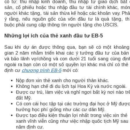
có từ: thu nhập kinh doanh, thu nhập từ giao dịch bất
sản, cổ phiếu hoặc thu nhập đầu tư tài chính khác, mó
người khác tặng, tài sản thừa kế hoặc các khoản vay. Phả
ý rằng, nếu nguồn gốc của vốn đầu tư là quà tặng, th
buộc phải cung cấp thông tin người tặng cho USCIS.
Những lợi ích của thẻ xanh đầu tư EB-5
Sau khi dự án được thông qua, bạn sẽ có một khoảng
gian 2 năm nhằm triển khai các ý tưởng đầu tư của bản
và bảo lãnh vợ/chồng và con dưới 21 tuổi sang cùng địn
ngoài ra bạn còn có một số quyền lợi khác mà chỉ có thẻ
định cư
chương trình EB-5
mới có:
Nộp đơn xin thẻ xanh cho người thân khác.
Không hạn chế đi du lịch tại Hoa Kỳ và nước ngoài.
Được cư trú, làm việc và nghỉ ngơi bất kỳ nơi nào tr
đất Mỹ.
Có con cái học tập tại các trường đại học ở Mỹ được
hưởng học phí giống như các cư dân Mỹ.
Được tạo điều kiện thuận lợi nhất trong việc xin thẻ
xanh vĩnh viễn cũng như việc nhập quốc tịch Mỹ sau
năm định cư.