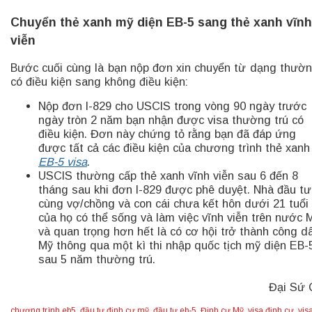
Chuyển thẻ xanh mỹ diện EB-5 sang thẻ xanh vĩnh
viễn
Bước cuối cùng là bạn nộp đơn xin chuyển từ dạng thườn
có điều kiện sang không điều kiện:
Nộp đơn I-829 cho USCIS trong vòng 90 ngày trước
ngày tròn 2 năm bạn nhận được visa thường trú có
điều kiện. Đơn này chứng tỏ rằng bạn đã đáp ứng
được tất cả các điều kiện của chương trình thẻ xanh
EB-5 visa
.
USCIS thường cấp thẻ xanh vĩnh viễn sau 6 đến 8
tháng sau khi đơn I-829 được phê duyệt. Nhà đầu tư
cùng vợ/chồng và con cái chưa kết hôn dưới 21 tuổi
của họ có thể sống và làm việc vĩnh viễn trên nước 
và quan trọng hơn hết là có cơ hội trở thành công d
Mỹ thông qua một kì thi nhập quốc tịch mỹ diện EB-
sau 5 năm thường trú.
Đại Sứ 
chương trình eb5
,
đầu tư định cư mỹ
,
đầu tư eb-5
,
Định cư Mỹ
,
visa định cư
,
vis