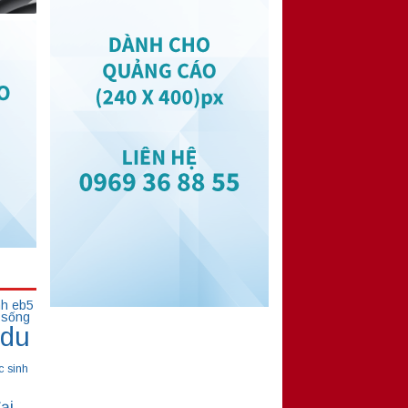
nh eb5
 sống
du
c sinh
ại