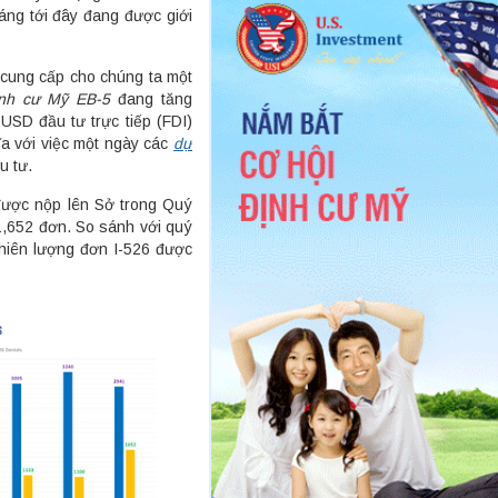
háng tới đây đang được giới
cung cấp cho chúng ta một
ịnh cư Mỹ EB-5
đang tăng
 USD đầu tư trực tiếp (FDI)
ĩa với việc một ngày các
dự
u tư.
 được nộp lên Sở trong Quý
1,652 đơn. So sánh với quý
hiên lượng đơn I-526 được