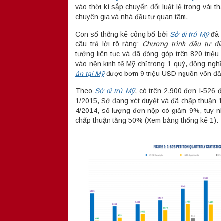
vào thời kì sắp chuyển đổi luật lệ trong vài t
chuyên gia và nhà đầu tư quan tâm.
Con số thống kê công bố bởi
Sở di trú Mỹ
đã 
câu trả lời rõ ràng:
Chương trình đầu tư đ
tưởng liên tục và đã đóng góp trên 820 triệu
vào nền kinh tế Mỹ chỉ trong 1 quý, đồng ngh
án tại Mỹ
được bơm 9 triệu USD nguồn vốn đầ
Theo
Sở di trú Mỹ
, có trên 2,900 đơn I-526
1/2015, Sở đang xét duyệt và đã chấp thuận 
4/2014, số lượng đơn nộp có giảm 9%, tuy n
chấp thuận tăng 50% (Xem bảng thống kê 1).