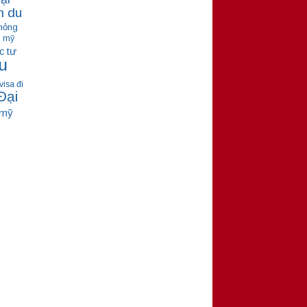
m du
hỏng
ú mỹ
tư
c
u
visa đi
Đại
 mỹ