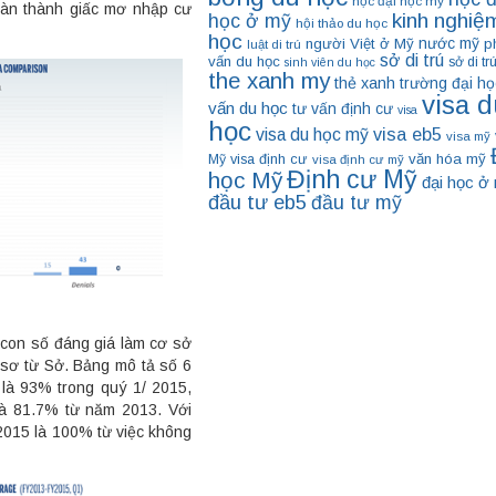
học đại học mỹ
àn thành giấc mơ nhập cư
kinh nghiệ
học ở mỹ
hội thảo du học
học
nước mỹ
người Việt ở Mỹ
p
luật di trú
sở di trú
vấn du học
sở di tr
sinh viên du học
the xanh my
thẻ xanh
trường đại họ
visa d
vấn du học
tư vấn định cư
visa
học
visa eb5
visa du học mỹ
visa mỹ
visa định cư
văn hóa mỹ
Mỹ
visa định cư mỹ
Định cư Mỹ
học Mỹ
đại học ở
đầu tư eb5
đầu tư mỹ
 con số đáng giá làm cơ sở
 sơ từ Sở. Bảng mô tả số 6
 là 93% trong quý 1/ 2015,
 là 81.7% từ năm 2013. Với
/2015 là 100% từ việc không