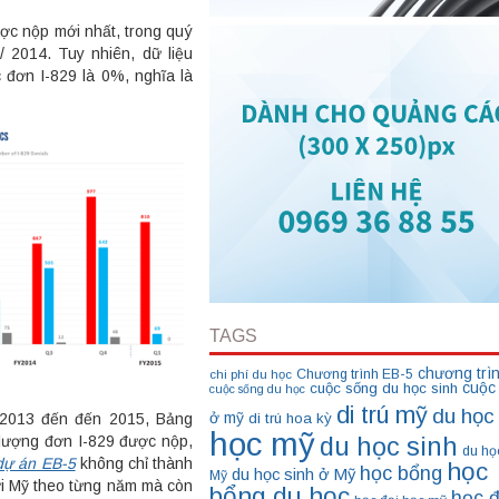
ợc nộp mới nhất, trong quý
 2014. Tuy nhiên, dữ liệu
c đơn I-829 là 0%, nghĩa là
TAGS
chương trì
Chương trình EB-5
chi phí du học
cuộc
cuộc sống du học sinh
cuộc sống du học
di trú mỹ
du học
ở mỹ
di trú hoa kỳ
2013 đến đến 2015, Bảng
học mỹ
du học sinh
 lượng đơn I-829 được nộp,
du họ
dự án EB-5
không chỉ thành
học
học bổng
du học sinh ở Mỹ
Mỹ
ời Mỹ theo từng năm mà còn
bổng du học
học đ