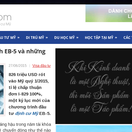
»
»
»
»
ẦU TƯ MỸ
DI TRÚ MỸ
DU HỌC MỸ
HỌC TẬP TẠI MỸ
CÁC
h EB-5 và những
27/06/2015
Visa đầu tư
826 triệu USD rót
vào Mỹ quý 1/2015,
tỉ lệ chấp thuận
đơn I-829 100%,
một kỷ lục mới của
chương trình đầu
tư
định cư Mỹ
EB-5.
oáng hậu trong năm tài khóa
 chuyển động như thế nào