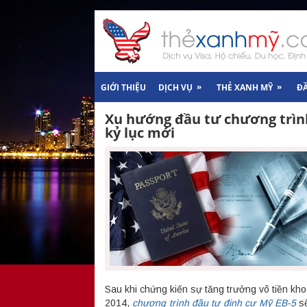
»
»
GIỚI THIỆU
DỊCH VỤ
THẺ XANH MỸ
Đ
Xu hướng đầu tư chương trìn
kỷ lục mới
Sau khi chứng kiến sự tăng trưởng vô tiền kh
2014,
chương trình đầu tư định cư Mỹ
EB-5
sẽ