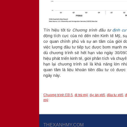
Tín hiệu tốt từ
Chương trình đầu tư
định cư
động tích cực của nó đến nền Kinh tế Mỹ, s
cơ quan chính phủ và sự an tâm của giới 
việc lượng đầu tư tiếp tục được bơm mạnh m
dù chương trình sẽ hết hạn vào ngày 30/09/
hiệu phát triển kinh tế, giới phân tích và chuyê
hạn lại chương trình sẽ là khả năng lớn nh
quan tâm là liệu khoản tiền đầu tư có được
ngày này.
Chương trình EB-5
,
di trú mỹ
,
dự án eb5
,
đầu tư eb5
,
đ
mỹ
THEXANHMY.COM