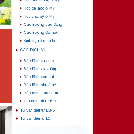
Học phổ thông ở Mỹ
Học đại học ở Mỹ
Học thạc sỹ ở Mỹ
Các trường cao đẳng
Các trường đại học
Kinh nghiệm du học
CÁC DỊCH VỤ
——————————
Bảo lãnh cha mẹ
Bảo lãnh vợ chồng
Bảo lãnh con cái
Bảo lãnh phu / thê
Bảo lãnh thân nhân
Gia hạn / đổi VISA
Tư vấn đầu tư EB-5
Tư vấn đầu tư L1