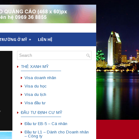
»
 TRƯỜNG Ở MỸ
LIÊN HỆ
THẺ XANH MỸ
——————————
Visa doanh nhân
Visa du học
Visa du lịch
Visa đầu tư
ĐẦU TƯ ĐỊNH CƯ MỸ
——————————
Đầu tư EB-5 – Cá nhân
Đầu tư L1 – Dành cho Doanh nhân
– Công ty