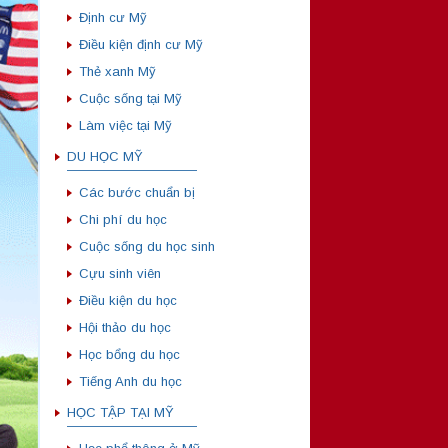
Định cư Mỹ
Điều kiện định cư Mỹ
Thẻ xanh Mỹ
Cuộc sống tại Mỹ
Làm việc tại Mỹ
DU HỌC MỸ
——————————
Các bước chuẩn bị
Chi phí du học
Cuộc sống du học sinh
Cựu sinh viên
Điều kiện du học
Hội thảo du học
Học bổng du học
Tiếng Anh du học
HỌC TẬP TẠI MỸ
——————————