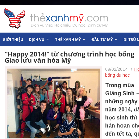
»
»
»
GIỚI THIỆU
DỊCH VỤ
THẺ XANH MỸ
ĐẦU TƯ MỸ
DI TRÚ 
“Happy 2014!” từ chương trình học bổng
Giao lưu văn hóa Mỹ
09/02/2014
H
bổng du học
Trong mùa
Giáng Sinh 
những ngày
năm 2014, đã
học sinh thì
hân hoan ch
đến tết ta, 