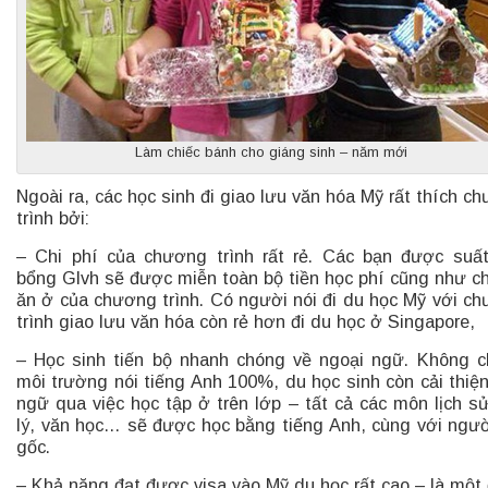
Làm chiếc bánh cho giáng sinh – năm mới
Ngoài ra, các học sinh đi giao lưu văn hóa Mỹ rất thích c
trình bởi:
– Chi phí của chương trình rất rẻ. Các bạn được suấ
bổng Glvh sẽ được miễn toàn bộ tiền học phí cũng như ch
ăn ở của chương trình. Có người nói đi du học Mỹ với c
trình giao lưu văn hóa còn rẻ hơn đi du học ở Singapore,
– Học sinh tiến bộ nhanh chóng về ngoại ngữ. Không c
môi trường nói tiếng Anh 100%, du học sinh còn cải thiệ
ngữ qua việc học tập ở trên lớp – tất cả các môn lịch sử
lý, văn học… sẽ được học bằng tiếng Anh, cùng với ngư
gốc.
– Khả năng đạt được visa vào Mỹ du học rất cao – là một