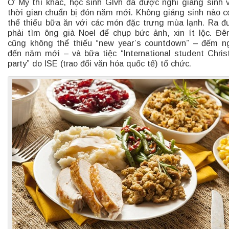
Ở Mỹ thì khác, học sinh Glvh đã được nghỉ giáng sinh 
thời gian chuẩn bị đón năm mới. Không giáng sinh nào c
thể thiếu bữa ăn với các món đặc trưng mùa lạnh. Ra 
phải tìm ông già Noel để chụp bức ảnh, xin ít lộc. Đ
cũng không thể thiếu “new year’s countdown” – đếm 
đến năm mới – và bữa tiệc “International student Chri
party” do ISE (trao đổi văn hóa quốc tế) tổ chức.