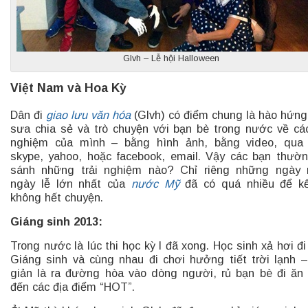
Glvh – Lễ hội Halloween
Việt Nam và Hoa Kỳ
Dân đi
giao lưu văn hóa
(Glvh) có điểm chung là hào hứng
sưa chia sẻ và trò chuyện với bạn bè trong nước về các
nghiệm của mình – bằng hình ảnh, bằng video, qua 
skype, yahoo, hoặc facebook, email. Vậy các bạn thườ
sánh những trải nghiệm nào? Chỉ riêng những ngày 
ngày lễ lớn nhất của
nước Mỹ
đã có quá nhiều để k
không hết chuyện.
Giáng sinh 2013:
Trong nước là lúc thi học kỳ I đã xong. Học sinh xả hơi đi
Giáng sinh và cùng nhau đi chơi hưởng tiết trời lạnh 
giản là ra đường hòa vào dòng người, rủ bạn bè đi ăn
đến các địa điểm “HOT”.