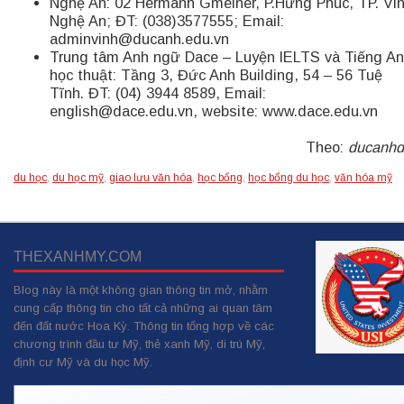
Nghệ An: 02 Hermann Gmeiner, P.Hưng Phúc, TP. Vin
Nghệ An; ĐT: (038)3577555; Email:
adminvinh@ducanh.edu.vn
Trung tâm Anh ngữ Dace – Luyện IELTS và Tiếng A
học thuật: Tầng 3, Đức Anh Building, 54 – 56 Tuệ
Tĩnh. ĐT: (04) 3944 8589, Email:
english@dace.edu.vn, website: www.dace.edu.vn
Theo:
ducanhd
du học
,
du học mỹ
,
giao lưu văn hóa
,
học bổng
,
học bổng du học
,
văn hóa mỹ
THEXANHMY.COM
Blog này là một không gian thông tin mở, nhằm
cung cấp thông tin cho tất cả những ai quan tâm
đến đất nước Hoa Kỳ. Thông tin tổng hợp về các
chương trình đầu tư Mỹ, thẻ xanh Mỹ, di trú Mỹ,
định cư Mỹ và du học Mỹ.