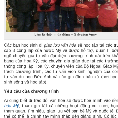
Làm từ thiện mùa đông – Salvation Army
Các bạn học sinh đi
giao lưu văn hóa
sẽ học tập tại các t
cấp 3 công lập của nước Mỹ và được hỗ trợ, quản lí bởi
ngũ chuyên gia tư vấn đại diện chương trình dải trên kh
bang của Hoa Kỳ, các chuyên gia giáo dục tại các trườn
thông công lập Hoa Kỳ, chuyên viên của Bộ Ngoại Giao M
trách chương trình, các tư vấn viên kinh nghiệm của cô
tư vấn du học Đức Anh và các gia đình bản xứ (nơi học
sinh sống và học tập).
Yêu cầu của chương trình
Ai cũng biết đi trao đổi văn hóa sẽ được hòa mình vào n
hóa Mỹ
, tham gia tất cả những hoạt động vui chơi, học
tham quan, tìm hiểu, giao lưu với bạn bè Mỹ và quốc tế. 
thể có thể là chính tay mình thắp đèn giáng sinh. Có lúc 