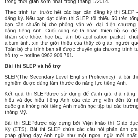
trong thời gian sớm nhất trong tháng 1/2014.
Theo trình tự, trước hết các bạn cần đăng ký thi SLEP –
đăng ký. Nếu bạn đạt điểm thi SLEP tối thiểu 50 trên tổn
bạn cần chuẩn bị cho phỏng vấn với đại diện chương 
bằng tiếng Anh. Cuối cùng sẽ là hoàn thiện hồ sơ để
khám sức khỏe, học bạ, làm bộ application packet, chu
album ảnh, xin thư giới thiệu của thầy cô giáo, người q
Toàn bộ chu trình bạn sẽ được chuyên gia chương trình t
hỗ trợ – hotline 0962 908 781.
Bài thi SLEP và hỗ trợ
SLEP(The Secondary Level English Proficiency) là bài thi
nghiệm được dùng làm thước đo năng lực tiếng Anh.
Kết quả thi SLEPđược sử dụng để đánh giá khả năng
hiểu và đọc hiểu tiếng Anh của các ứng viên đến từ 
quốc gia không nói tiếng Anh muốn học tập tại các trườn
thông Mỹ.
Bài thi SLEPđược xây dựng bởi Viện khảo thí Giáo dụ
Kỳ (ETS). Bài thi SLEP chứa các câu hỏi phản ánh p
pháp giảng dạy Anh ngữ như một ngoại ngữ mới nhất