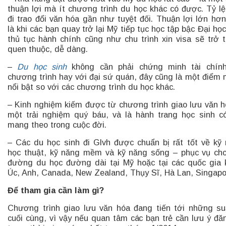
thuận lợi mà ít chương trình du học khác có được. Tỷ lệ
đi trao đổi văn hóa gần như tuyệt đối. Thuận lợi lớn hơ
là khi các bạn quay trở lại Mỹ tiếp tục học tập bậc Đại học
thủ tục hành chính cũng như chu trình xin visa sẽ trở 
quen thuộc, dễ dàng.
–
Du học sinh
không cần phải chứng minh tài chính
chương trình hay với đại sứ quán, đây cũng là một điểm
nổi bật so với các chương trình du học khác.
– Kinh nghiệm kiếm được từ chương trình giao lưu văn h
một trải nghiệm quý báu, và là hành trang học sinh c
mang theo trong cuộc đời.
– Các du học sinh đi Glvh được chuẩn bị rất tốt về kỹ
học thuật, kỹ năng mềm và kỹ năng sống – phục vụ ch
đường du học đường dài tại Mỹ hoặc tại các quốc gia 
Úc, Anh, Canada, New Zealand, Thụy Sĩ, Hà Lan, Singap
Để tham gia cần làm gì?
Chương trình giao lưu văn hóa đang tiến tới những su
cuối cùng, vì vậy nếu quan tâm các bạn trẻ cần lưu ý đă