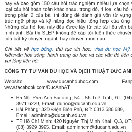
nay và bao gồm 150 câu hỏi trắc nghiệm nhiều lựa chọn 
loại câu hỏi hoàn toàn khác nhau, trong đó, 4 loại câu hỏi
trong phần 2 của bài thi dùng để đánh giá vốn từ vựng
trúc ngữ pháp và kỹ năng đọc hiểu tổng hợp của ứng 
Những câu hỏi loại này đều được lấy từ các tài liệu văn b
hình ảnh. Bài thi SLEP không đề cập tới kiến thức chuyê
của bất kỳ chuyên ngành hay chuyên môn nào.
Chi tiết về
học bổng
, thủ tục xin học,
visa du học Mỹ
,
kiện/văn hóa sống, hành trang du học và các vấn đề liên 
vui lòng liên hệ:
CÔNG TY TƯ VẤN DU HỌC VÀ DỊCH THUẬT ĐỨC AN
Website: www.ducanhduhoc.com Fanpa
www.facebook.com/DucAnhAT
Hà Nội: Đức Anh Building, 54 – 56 Tuệ Tĩnh, ĐT: (04)
3971 6229, Email: duhoc@ducanh.edu.vn
Hải Phòng: 32D Điện Biên Phủ, ĐT: 0313.686.689,
Email: adminhp@ducanh.edu.vn
TP Hồ Chí Minh: 420 Nguyễn Thị Minh Khai, Q.3, ĐT:
(08) 3929 3995, Email: adminhcm@ducanh.edu.vn