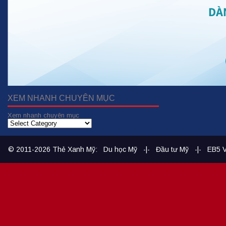
XEM NHANH CHUYÊN MỤC
Xem nhanh chuyên mục
© 2011-2026
Thẻ Xanh Mỹ
:
Du học Mỹ
-|-
Đầu tư Mỹ
-|-
EB5 V