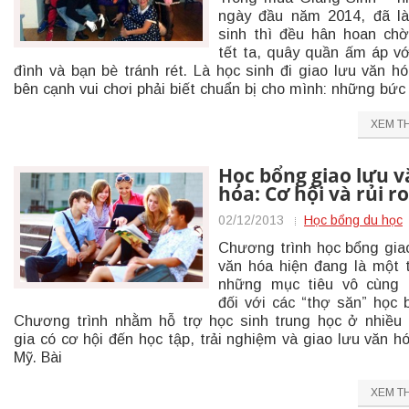
ngày đầu năm 2014, đã l
sinh thì đều hân hoan ch
tết ta, quây quần ấm áp vớ
đình và bạn bè tránh rét. Là học sinh đi giao lưu văn hó
bên cạnh vui chơi phải biết chuẩn bị cho mình: những bức
XEM T
Học bổng giao lưu v
hóa: Cơ hội và rủi ro
02/12/2013
Học bổng du học
Chương trình học bổng gia
văn hóa hiện đang là một 
những mục tiêu vô cùng 
đối với các “thợ săn” học 
Chương trình nhằm hỗ trợ học sinh trung học ở nhiều
gia có cơ hội đến học tập, trải nghiệm và giao lưu văn hó
Mỹ. Bài
XEM T