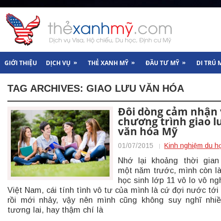
»
»
»
GIỚI THIỆU
DỊCH VỤ
THẺ XANH MỸ
ĐẦU TƯ MỸ
DI TRÚ 
TAG ARCHIVES:
GIAO LƯU VĂN HÓA
Đôi dòng cảm nhận 
chương trình giao l
văn hóa Mỹ
01/07/2015
Kinh nghiệm du h
Nhớ lại khoảng thời gia
một năm trước, mình còn l
học sinh lớp 11 vô lo vô ngh
Việt Nam, cái tính tình vô tư của mình là cứ đợi nước tới
rồi mới nhảy, vậy nên mình cũng không suy nghĩ nhi
tương lai, hay thậm chí là