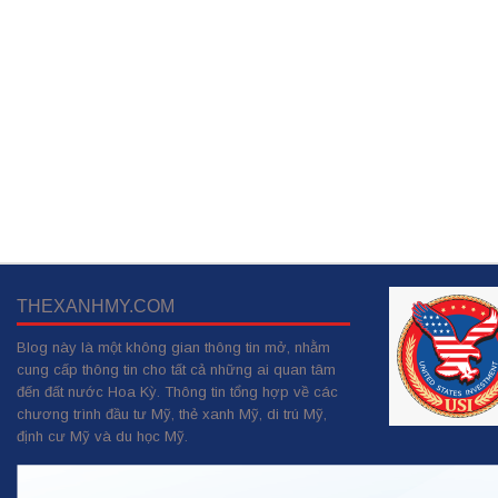
THEXANHMY.COM
Blog này là một không gian thông tin mở, nhằm
cung cấp thông tin cho tất cả những ai quan tâm
đến đất nước Hoa Kỳ. Thông tin tổng hợp về các
chương trình đầu tư Mỹ, thẻ xanh Mỹ, di trú Mỹ,
định cư Mỹ và du học Mỹ.