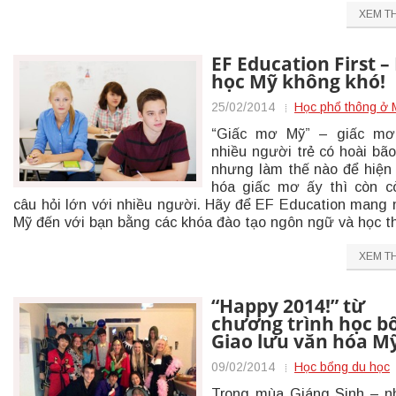
XEM T
EF Education First –
học Mỹ không khó!
25/02/2014
Học phổ thông ở 
“Giấc mơ Mỹ” – giấc mơ
nhiều người trẻ có hoài bão
nhưng làm thế nào để hiện
hóa giấc mơ ấy thì còn c
câu hỏi lớn với nhiều người. Hãy để EF Education mang
Mỹ đến với bạn bằng các khóa đào tạo ngôn ngữ và học t
XEM T
“Happy 2014!” từ
chương trình học b
Giao lưu văn hóa M
09/02/2014
Học bổng du học
Trong mùa Giáng Sinh – 