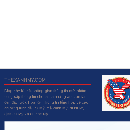
THEXANHMY.COM
Blog này là một không gian thông tin mở, nhằm
cung cấp thông tin cho tất cả những ai quan tâm
đến đất nước Hoa Kỳ. Thông tin tổng hợp về các
chương trình đầu tư Mỹ, thẻ xanh Mỹ, di trú Mỹ,
định cư Mỹ và du học Mỹ.