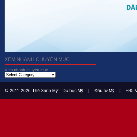
XEM NHANH CHUYÊN MỤC
Xem nhanh chuyên mục
© 2011-2026
Thẻ Xanh Mỹ
:
Du học Mỹ
-|-
Đầu tư Mỹ
-|-
EB5 V