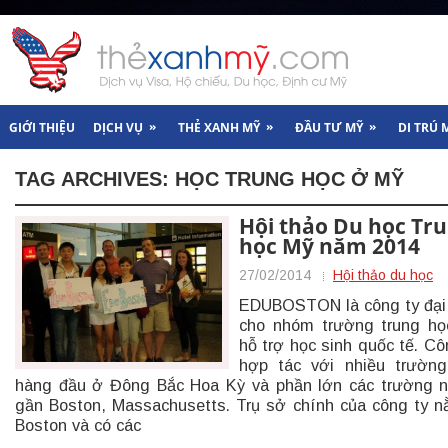
»
»
»
GIỚI THIỆU
DỊCH VỤ
THẺ XANH MỸ
ĐẦU TƯ MỸ
DI TRÚ 
TAG ARCHIVES:
HỌC TRUNG HỌC Ở MỸ
Hội thảo Du học Tr
học Mỹ năm 2014
27/02/2014
Hội thảo du học
EDUBOSTON là công ty đại
cho nhóm trường trung h
hỗ trợ học sinh quốc tế. Cô
hợp tác với nhiều trườn
hàng đầu ở Đông Bắc Hoa Kỳ và phần lớn các trường 
gần Boston, Massachusetts. Trụ sở chính của công ty 
Boston và có các