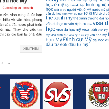
i du học Mỹ
học đại học mỹ
kinh nghiệ
học ở mỹ
hội thảo du học
Cuộc sống du học sinh
học
nước mỹ
người Việt ở Mỹ
p
luật di trú
sở di trú
vấn du học
sở di tr
sinh viên du học
c tấm Visa cũng là lúc bạn
the xanh my
thẻ xanh
trường đại họ
ìm hiểu về văn hóa, phong
visa d
vấn du học
tư vấn định cư
visa
uán của đất nước phát triển
học
visa eb5
visa du học mỹ
iới này. Thay cho việc tìm
visa mỹ
hì bây giờ bạn lại phải đầu
visa định cư
văn hóa mỹ
Mỹ
visa định cư mỹ
Định cư Mỹ
học Mỹ
đại học ở
đầu tư eb5
đầu tư mỹ
XEM THÊM
6
»