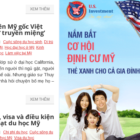
XEM THÊM
ên Mỹ gốc Việt
ử truyền miệng’
Cuộc sống du học sinh
,
Di trú
Mỹ
,
Học đại học ở Mỹ
,
Kinh
ọc
,
Làm việc tại Mỹ
ớp sử ở đại học California,
ên người thì ngủ gật, người
 uể oải. Nhưng giáo sư Thuy
 nhà hỏi chuyện bố mẹ họ –
XEM THÊM
, visa và điều kiện
oạt du học Mỹ
Chi phí du học
,
Cuộc sống du
 học Mỹ
,
Visa du học