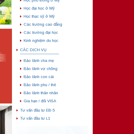
Học phổ thông ở Mỹ
Học đại học ở Mỹ
Học thạc sỹ ở Mỹ
Các trường cao đẳng
Các trường đại học
Kinh nghiệm du học
CÁC DỊCH VỤ
——————————
Bảo lãnh cha mẹ
Bảo lãnh vợ chồng
Bảo lãnh con cái
Bảo lãnh phu / thê
Bảo lãnh thân nhân
Gia hạn / đổi VISA
Tư vấn đầu tư EB-5
Tư vấn đầu tư L1