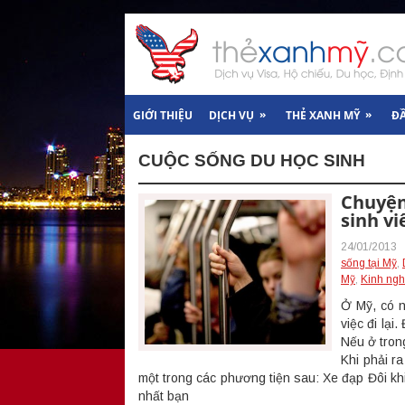
»
»
GIỚI THIỆU
DỊCH VỤ
THẺ XANH MỸ
Đ
CUỘC SỐNG DU HỌC SINH
Chuyện ‘
sinh vi
24/01/2013
sống tại Mỹ
,
Mỹ
,
Kinh ngh
Ở Mỹ, có n
việc đi lại
Nếu ở trong
Khi phải r
một trong các phương tiện sau: Xe đạp Đôi kh
nhất bạn