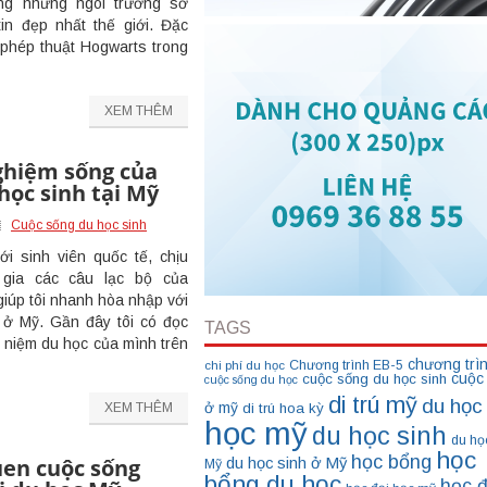
ong những ngôi trường sở
in đẹp nhất thế giới. Đặc
 phép thuật Hogwarts trong
XEM THÊM
ghiệm sống của
học sinh tại Mỹ
Cuộc sống du học sinh
i sinh viên quốc tế, chịu
gia các câu lạc bộ của
giúp tôi nhanh hòa nhập với
 ở Mỹ. Gần đây tôi có đọc
TAGS
ỷ niệm du học của mình trên
chương trì
Chương trình EB-5
chi phí du học
cuộc
cuộc sống du học sinh
cuộc sống du học
di trú mỹ
du học
ở mỹ
di trú hoa kỳ
XEM THÊM
học mỹ
du học sinh
du họ
học
học bổng
en cuộc sống
du học sinh ở Mỹ
Mỹ
bổng du học
học đ