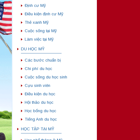
Định cư Mỹ
Điều kiện định cư Mỹ
Thẻ xanh Mỹ
Cuộc sống tại Mỹ
Làm việc tại Mỹ
DU HỌC MỸ
——————————
Các bước chuẩn bị
Chi phí du học
Cuộc sống du học sinh
Cựu sinh viên
Điều kiện du học
Hội thảo du học
Học bổng du học
Tiếng Anh du học
HỌC TẬP TẠI MỸ
——————————