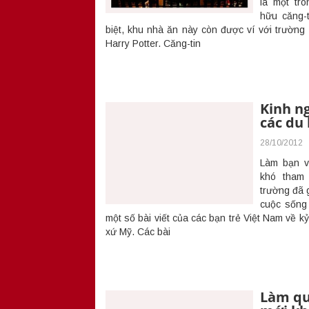
là một tr
hữu căng-t
biệt, khu nhà ăn này còn được ví với trường
Harry Potter. Căng-tin
Kinh n
các du 
28/10/2012
Làm bạn vớ
khó tham 
trường đã 
cuộc sống
một số bài viết của các bạn trẻ Việt Nam về k
xứ Mỹ. Các bài
Làm qu