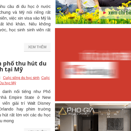
nhu cầu đi du học ở nước
chung và Mỹ nói riêng rất
iên, việc xin visa vào Mỹ là
rất khó khăn. Nếu không
ớc, học sinh sinh viên rất
XEM THÊM
h phố thu hút du
h tại Mỹ
Cuộc sống du học sinh
,
Cuộc
Du học Mỹ
 danh nổi tiếng như Phố
 nhà Empire State ở New
 viên giải trí Walt Disney
rlando hay phim trường
hút rất lớn với các du học
đều mong