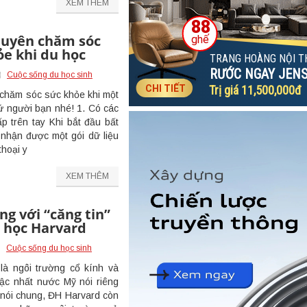
XEM THÊM
khuyên chăm sóc
ỏe khi du học
Cuộc sống du học sinh
 chăm sóc sức khỏe khi một
ứ người bạn nhé! 1. Có các
p trên tay Khi bắt đầu bất
 nhận được một gói dữ liệu
thoại y
XEM THÊM
g với “căng tin”
i học Harvard
Cuộc sống du học sinh
là ngôi trường cổ kính và
ậc nhất nước Mỹ nói riêng
i nói chung, ĐH Harvard còn