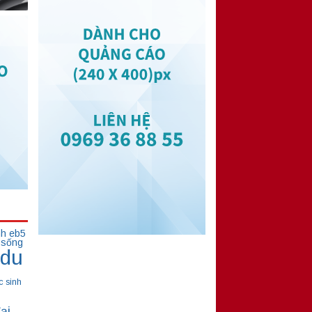
nh eb5
 sống
du
c sinh
ại