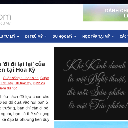
»
»
»
»
ẦU TƯ MỸ
DI TRÚ MỸ
DU HỌC MỸ
HỌC TẬP TẠI MỸ
CÁC
đi đi lại lại’ của
ên tại Hoa Kỳ
Cuộc sống du học sinh
,
Cuộc
Di trú Mỹ
,
Du học Mỹ
,
Định cư
iệm du học
hiều cách để lựa chọn cho
. Điều đó dựa vào nơi bạn ở.
 trường, bạn chỉ cần đi bộ.
a ngoài, bạn có thể sử dụng
i xe đạp là phương tiên duy