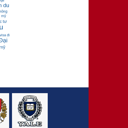
m du
hỏng
ú mỹ
tư
c
u
visa đi
Đại
 mỹ