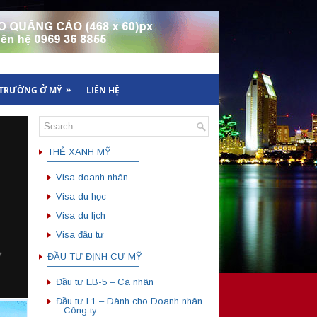
»
 TRƯỜNG Ở MỸ
LIÊN HỆ
THẺ XANH MỸ
——————————
Visa doanh nhân
Visa du học
Visa du lịch
Visa đầu tư
ĐẦU TƯ ĐỊNH CƯ MỸ
——————————
Đầu tư EB-5 – Cá nhân
Đầu tư L1 – Dành cho Doanh nhân
– Công ty