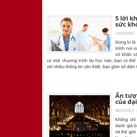
5 lời 
sức kh
13/12/2012
Đừng lơ là
mình nơi x
số khẩn cấ
cứ một chương trình du học nào, bạn có thể
với nhiều thông tin cần thiết, bao gồm số điện 
Ấn tượn
của đạ
05/11/2012
Không chỉ 
danh giá b
và thế giớ