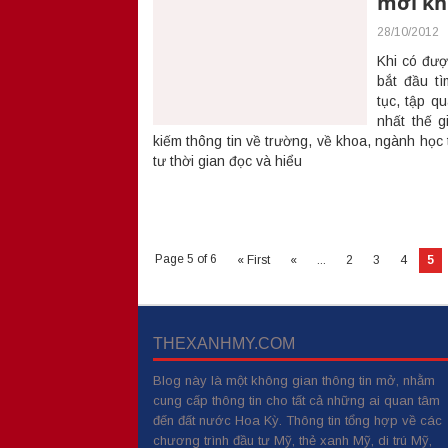
mới kh
28/10/2012
Khi có đượ
bắt đầu t
tục, tập q
nhất thế g
kiếm thông tin về trường, về khoa, ngành học t
tư thời gian đọc và hiểu
Page 5 of 6
« First
«
...
2
3
4
5
THEXANHMY.COM
Blog này là một không gian thông tin mở, nhằm
cung cấp thông tin cho tất cả những ai quan tâm
đến đất nước Hoa Kỳ. Thông tin tổng hợp về các
chương trình đầu tư Mỹ, thẻ xanh Mỹ, di trú Mỹ,