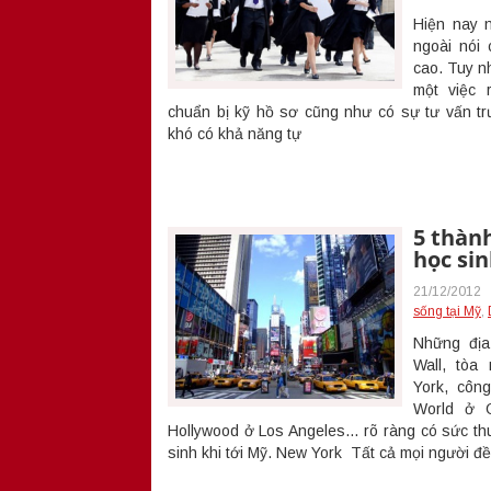
Hiện nay 
ngoài nói 
cao. Tuy nh
một việc 
chuẩn bị kỹ hồ sơ cũng như có sự tư vấn trư
khó có khả năng tự
5 thàn
học sin
21/12/2012
sống tại Mỹ
,
Những địa
Wall, tòa
York, công
World ở O
Hollywood ở Los Angeles… rõ ràng có sức thu 
sinh khi tới Mỹ. New York Tất cả mọi người 