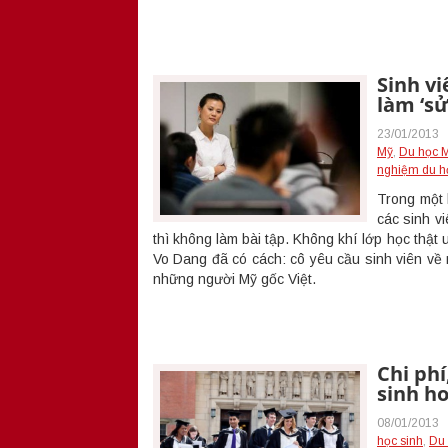
Sinh vi
làm ‘s
23/01/2013
Mỹ
,
Du học 
nghiệm du h
Trong một l
các sinh vi
thì không làm bài tập. Không khí lớp học thật
Vo Dang đã có cách: cô yêu cầu sinh viên về
những người Mỹ gốc Việt.
Chi phí
sinh h
08/01/2013
học sinh
,
Du